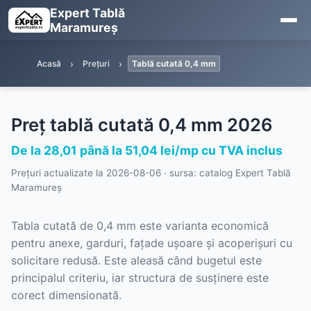
Expert Tablă
Maramureș
Acasă
Prețuri
Tablă cutată 0,4 mm
Preț tablă cutată 0,4 mm 2026
De la 28,01 până la 51,04 lei/mp cu TVA inclus
Prețuri actualizate la
2026-08-06
· sursa: catalog Expert Tablă
Maramureș
Tabla cutată de 0,4 mm este varianta economică
pentru anexe, garduri, fațade ușoare și acoperișuri cu
solicitare redusă. Este aleasă când bugetul este
principalul criteriu, iar structura de susținere este
corect dimensionată.