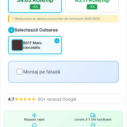
34.65 RON/mp
43.11 RON/mp
-5%
-5%
* Reducerea se aplică comenzilor de minimum 5000 RON
Selectează Culoarea
3
8017 Maro
ciocolatiu
Montaj pe fatadă
4.7
★
★
★
★
★
· 60+ recenzii Google
Răspuns rapid
Livrare 2-7 zile lucrătoare