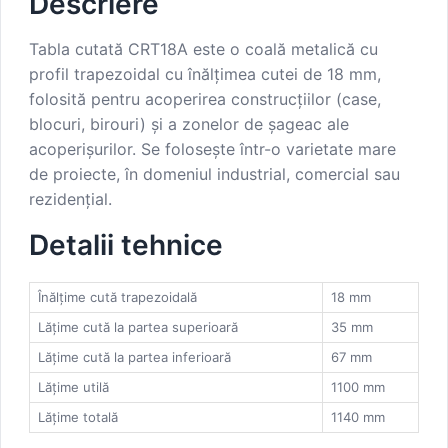
Descriere
Tabla cutată CRT18A este o coală metalică cu
profil trapezoidal cu înălțimea cutei de 18 mm,
folosită pentru acoperirea construcțiilor (case,
blocuri, birouri) și a zonelor de șageac ale
acoperișurilor. Se folosește într-o varietate mare
de proiecte, în domeniul industrial, comercial sau
rezidențial.
Detalii tehnice
Înălțime cută trapezoidală
18 mm
Lățime cută la partea superioară
35 mm
Lățime cută la partea inferioară
67 mm
Lățime utilă
1100 mm
Lățime totală
1140 mm