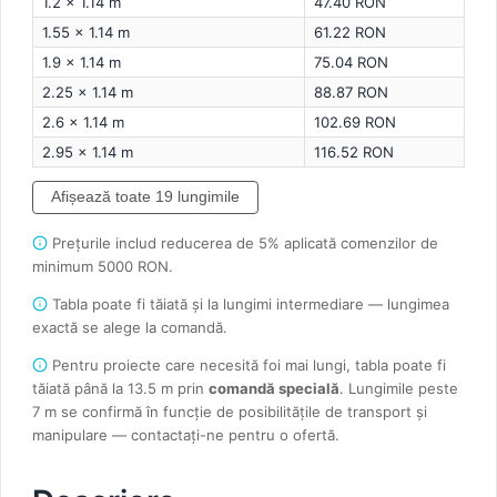
1.2 × 1.14 m
47.40 RON
1.55 × 1.14 m
61.22 RON
1.9 × 1.14 m
75.04 RON
2.25 × 1.14 m
88.87 RON
2.6 × 1.14 m
102.69 RON
2.95 × 1.14 m
116.52 RON
Afișează toate 19 lungimile
Prețurile includ reducerea de 5% aplicată comenzilor de
minimum 5000 RON.
Tabla poate fi tăiată și la lungimi intermediare — lungimea
exactă se alege la comandă.
Pentru proiecte care necesită foi mai lungi, tabla poate fi
tăiată până la 13.5 m prin
comandă specială
. Lungimile peste
7 m se confirmă în funcție de posibilitățile de transport și
manipulare — contactați-ne pentru o ofertă.