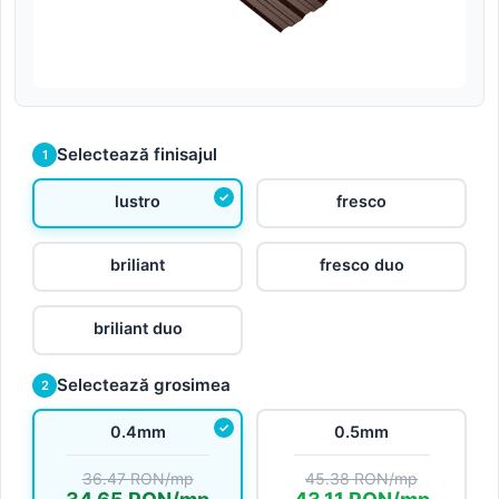
Selectează finisajul
1
lustro
fresco
briliant
fresco duo
briliant duo
Selectează grosimea
2
0.4mm
0.5mm
36.47 RON/mp
45.38 RON/mp