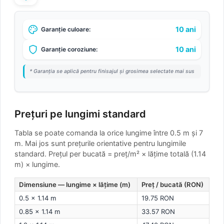
10 ani
Garanție culoare:
10 ani
Garanție coroziune:
* Garanția se aplică pentru finisajul și grosimea selectate mai sus
Prețuri pe lungimi standard
Tabla se poate comanda la orice lungime între 0.5 m și 7
m. Mai jos sunt prețurile orientative pentru lungimile
standard.
Prețul per bucată = preț/m² × lățime totală (1.14
m) × lungime.
Dimensiune — lungime × lățime (m)
Preț / bucată (RON)
0.5 × 1.14 m
19.75 RON
0.85 × 1.14 m
33.57 RON