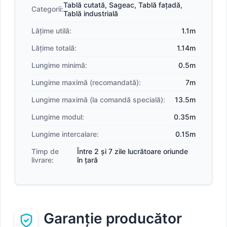
Tablă cutată
,
Sageac
,
Tablă fațadă
,
Categorii:
Tablă industrială
Lățime utilă:
1.1m
Lățime totală:
1.14m
Lungime minimă:
0.5m
Lungime maximă (recomandată):
7m
Lungime maximă (la comandă specială):
13.5m
Lungime modul:
0.35m
Lungime intercalare:
0.15m
Timp de
Între 2 și 7 zile lucrătoare oriunde
livrare:
în țară
Garanție producător