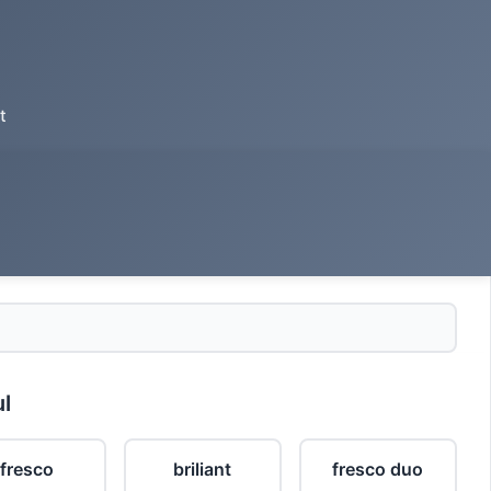
t
ul
fresco
briliant
fresco duo