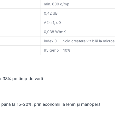
min. 600 g/mp
0,42 dB
A2-s1, d0
0,038 W/mK
Index 0 — nicio creștere vizibilă la micro
95 g/mp ± 10%
a 38% pe timp de vară
u până la 15–20%, prin economii la lemn și manoperă