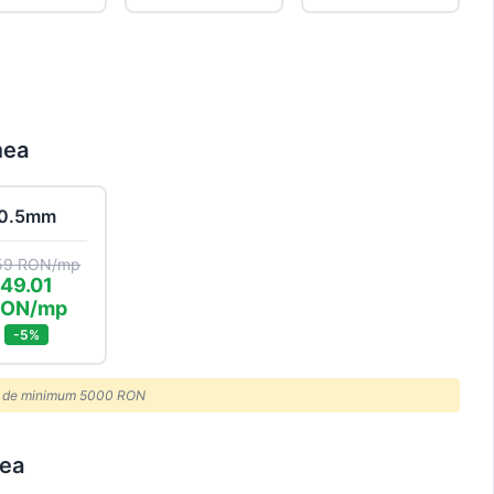
mea
0.5mm
59 RON/mp
49.01
RON/mp
-5%
or de minimum 5000 RON
rea