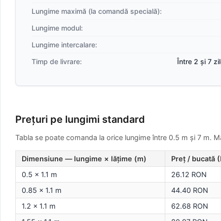
Lungime maximă (la comandă specială):
Lungime modul:
Lungime intercalare:
Timp de livrare:
Între 2 și 7 z
Prețuri pe lungimi standard
Tabla se poate comanda la orice lungime între 0.5 m și 7 m. Mai
Dimensiune — lungime × lățime (m)
Preț / bucată 
0.5 × 1.1 m
26.12 RON
0.85 × 1.1 m
44.40 RON
1.2 × 1.1 m
62.68 RON