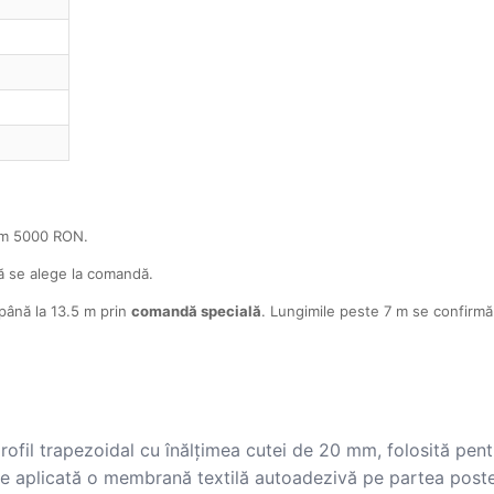
mum 5000 RON.
tă se alege la comandă.
 până la 13.5 m prin
comandă specială
. Lungimile peste 7 m se confirmă 
il trapezoidal cu înălțimea cutei de 20 mm, folosită pentru 
re aplicată o membrană textilă autoadezivă pe partea poster