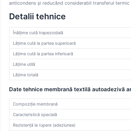
anticondens și reducând considerabil transferul termic ș
Detalii tehnice
Înălțime cută trapezoidală
Lățime cută la partea superioară
Lățime cută la partea inferioară
Lățime utilă
Lățime totală
Date tehnice membrană textilă autoadezivă a
Compoziție membrană
Caracteristică specială
Rezistență la rupere (adeziunea)