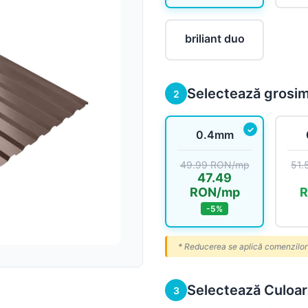
Sageac
briliant duo
Tablă fațadă
Tablă modulară
Selectează grosi
2
Tablă industrială
0.4mm
49.99 RON/mp
51.
47.49
Șipci gard metalic
RON/mp
-5%
Panouri gard
* Reducerea se aplică comenzil
Accesorii din tablă
Selectează Culoa
3