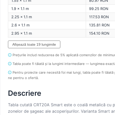
1.55 × 1.1 m
80.97 RON
1.9 × 1.1 m
99.25 RON
2.25 × 1.1 m
117.53 RON
2.6 × 1.1 m
135.81 RON
2.95 × 1.1 m
154.10 RON
Afișează toate 19 lungimile
Prețurile includ reducerea de 5% aplicată comenzilor de mini
Tabla poate fi tăiată și la lungimi intermediare — lungimea exac
Pentru proiecte care necesită foi mai lungi, tabla poate fi tăiată
ne pentru o ofertă.
Descriere
Tabla cutată CRT20A Smart este o coală metalică cu prof
zonelor de șageac ale acoperișurilor. Varianta Smart a