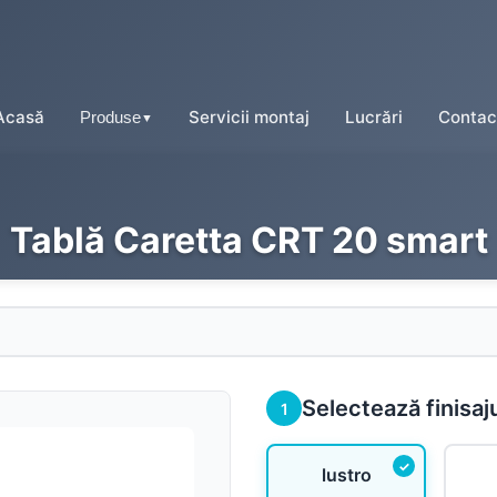
Acasă
Servicii montaj
Lucrări
Contac
Produse
▼
Tablă Caretta CRT 20 smart
Tablă tip țiglă
Tablă cutată
Tablă fălțuită
Selectează finisaj
1
Tablă prefălțuită click
lustro
Tablă tip șindrilă