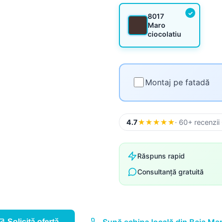
Suruburi, folii și alte
componente
8017
Maro
ciocolatiu
Sistem pluvial
Montaj pe fatadă
4.7
★
★
★
★
★
· 60+ recenzii
Răspuns rapid
Consultanță gratuită
Solicită ofertă