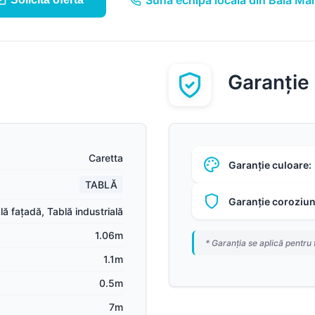
Sună echipa locală din Baia Ma
Garanție
Caretta
Garanție culoare:
TABLĂ
Garanție coroziun
lă fațadă
,
Tablă industrială
1.06m
* Garanția se aplică pentru 
1.1m
0.5m
7m