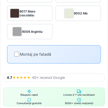
8017 Maro
9002 Alb
ciocolatiu
9006 Argintiu
Montaj pe fatadă
4.7
★
★
★
★
★
· 60+ recenzii Google
Răspuns rapid
Livrare 2-7 zile lucrătoare
Consultanță gratuită
5000+ clienți mulțumiți