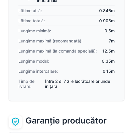
industrială
Lățime utilă:
0.846m
Lățime totală:
0.905m
Lungime minimă:
0.5m
Lungime maximă (recomandată):
7m
Lungime maximă (la comandă specială):
12.5m
Lungime modul:
0.35m
Lungime intercalare:
0.15m
Timp de
Între 2 și 7 zile lucrătoare oriunde
livrare:
în țară
Garanție producător