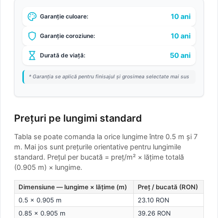
10 ani
Garanție culoare:
10 ani
Garanție coroziune:
50 ani
Durată de viață:
* Garanția se aplică pentru finisajul și grosimea selectate mai sus
Prețuri pe lungimi standard
Tabla se poate comanda la orice lungime între 0.5 m și 7
m. Mai jos sunt prețurile orientative pentru lungimile
standard.
Prețul per bucată = preț/m² × lățime totală
(0.905 m) × lungime.
Dimensiune — lungime × lățime (m)
Preț / bucată (RON)
0.5 × 0.905 m
23.10 RON
0.85 × 0.905 m
39.26 RON