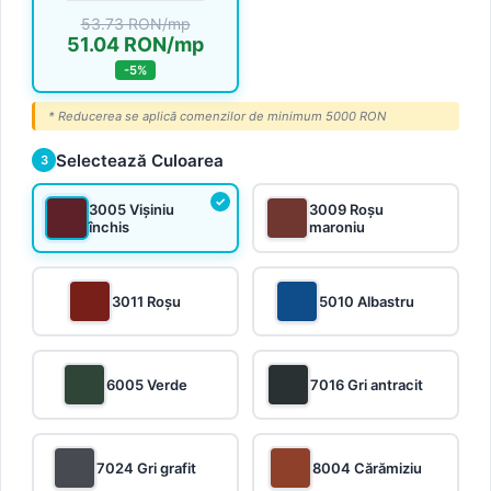
53.73 RON/mp
51.04 RON/mp
-5%
* Reducerea se aplică comenzilor de minimum 5000 RON
Selectează Culoarea
3
3005 Vișiniu
3009 Roșu
închis
maroniu
3011 Roșu
5010 Albastru
6005 Verde
7016 Gri antracit
7024 Gri grafit
8004 Cărămiziu