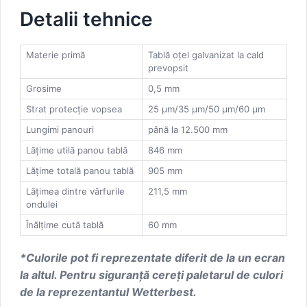
Detalii tehnice
Materie primă
Tablă oţel galvanizat la cald
prevopsit
Grosime
0,5 mm
Strat protecție vopsea
25 μm/35 μm/50 μm/60 μm
Lungimi panouri
până la 12.500 mm
Lățime utilă panou tablă
846 mm
Lățime totală panou tablă
905 mm
Lățimea dintre vârfurile
211,5 mm
ondulei
Înălțime cută tablă
60 mm
*Culorile pot fi reprezentate diferit de la un ecran
la altul. Pentru siguranţă cereţi paletarul de culori
de la reprezentantul Wetterbest.