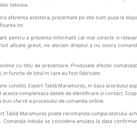
iilor tehnice.
ca aferenta acestora, prezentate pe site sunt puse la dispoz
isarea lor.
nt pentru a prezenta informatii cat mai corecte si releva
 fost afisate gresit, ne alocam dreptul a nu onora comanda
online cu titlu de prezentare. Produsele efectiv comandate 
in functie de lotul in care au fost fabricate.
bune conditii, Expert Tablă Maramureș, in baza acordului exp
l acesta completeaza datele de identificare si contact. Scopul
a bun sfarsit a procesului de comanda online.
pert Tablă Maramureș poate recomanda cumparatorului achizit
a. Comanda initiala se considera anulata la data confirmar