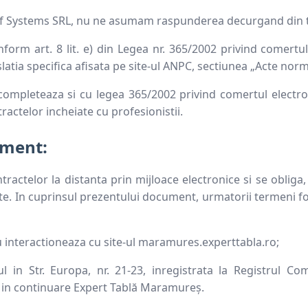
Suruburi, folii și alte
componente
oof Systems SRL, nu ne asumam raspunderea decurgand din t
onform art. 8 lit. e) din Legea nr. 365/2002 privind comert
Sistem pluvial
slatia specifica afisata pe site-ul ANPC, sectiunea „Acte norm
 completeaza si cu legea 365/2002 privind comertul electr
ractelor incheiate cu profesionistii.
ument:
telor la distanta prin mijloace electronice si se obliga, as
racte. In cuprinsul prezentului document, urmatorii termeni 
au interactioneaza cu site-ul maramures.experttabla.ro;
 in Str. Europa, nr. 21-23, inregistrata la Registrul Com
 in continuare Expert Tablă Maramureș.