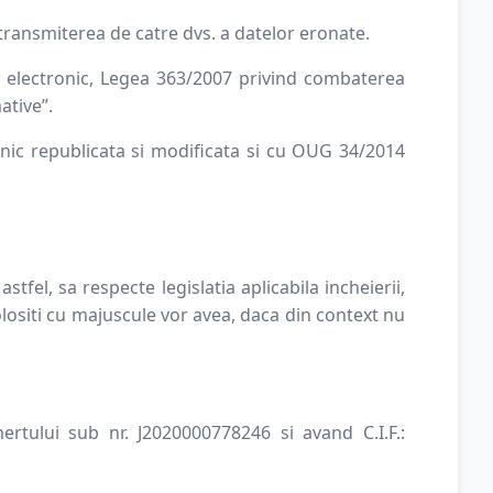
ransmiterea de catre dvs. a datelor eronate.
ul electronic, Legea 363/2007 privind combaterea
ative”.
onic republicata si modificata si cu OUG 34/2014
tfel, sa respecte legislatia aplicabila incheierii,
folositi cu majuscule vor avea, daca din context nu
ertului sub nr. J2020000778246 si avand C.I.F.: