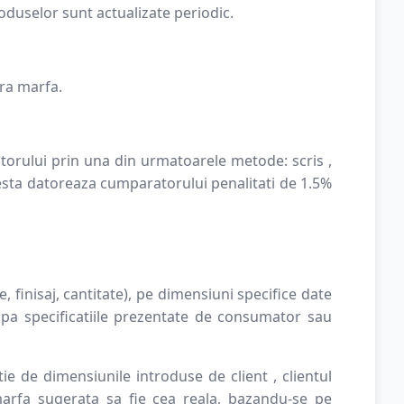
roduselor sunt actualizate periodic.
vra marfa.
atorului prin una din urmatoarele metode:
scris ,
acesta datoreaza cumparatorului penalitati de 1.5%
finisaj, cantitate), pe dimensiuni specifice date
upa specificatiile prezentate de consumator sau
ie de dimensiunile introduse de client , clientul
 marfa sugerata sa fie cea reala, bazandu-se pe