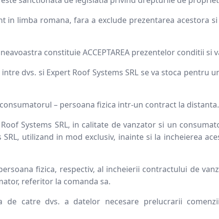
Sageac
unt in limba romana, fara a exclude prezentarea acestora si 
Tablă fațadă
umneavoastra constituie ACCEPTAREA prezentelor conditii si v
Tablă modulară
 intre dvs. si Expert Roof Systems SRL se va stoca pentru un 
Tablă industrială
onsumatorul – persoana fizica intr-un contract la distanta.
rt Roof Systems SRL, in calitate de vanzator si un consumat
Șipci gard metalic
RL, utilizand in mod exclusiv, inainte si la incheierea ace
Panouri gard
ersoana fizica, respectiv, al incheierii contractului de va
ator, referitor la comanda sa.
 de catre dvs. a datelor necesare prelucrarii comenzii
Accesorii din tablă