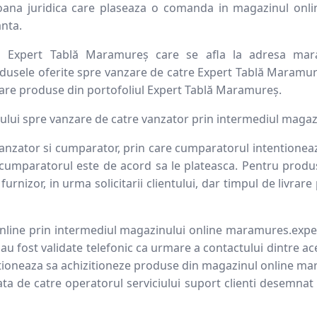
soana juridica care plaseaza o comanda in magazinul onli
anta.
 Expert Tablă Maramureș care se afla la adresa maram
rodusele oferite spre vanzare de catre Expert Tablă Maramu
zare produse din portofoliul Expert Tablă Maramureș.
lui spre vanzare de catre vanzator prin intermediul magaz
anzator si cumparator, prin care cumparatorul intentioneaz
r cumparatorul este de acord sa le plateasca. Pentru produs
urnizor, in urma solicitarii clientului, dar timpul de livra
nline prin intermediul magazinului online maramures.exper
a au fost validate telefonic ca urmare a contactului dintre ace
tioneaza sa achizitioneze produse din magazinul online mar
uata de catre operatorul serviciului suport clienti desemna