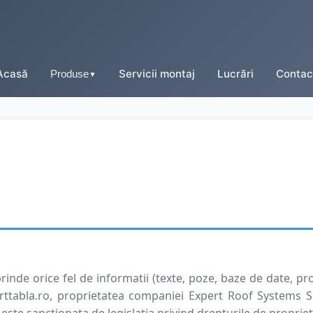
Acasă
Servicii montaj
Lucrări
Contac
Produse
▼
Tablă tip țiglă
Tablă cutată
Tablă fălțuită
Tablă prefălțuită click
de orice fel de informatii (texte, poze, baze de date, prod
tabla.ro, proprietatea companiei Expert Roof Systems SRL
Tablă tip șindrilă
 este sanctionata de legislatia privind drepturile de propriet