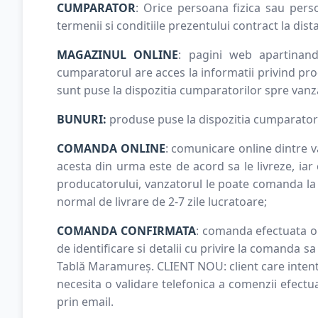
CUMPARATOR
: Orice persoana fizica sau per
termenii si conditiile prezentului contract la dist
MAGAZINUL ONLINE
: pagini web apartinand
cumparatorul are acces la informatii privind p
sunt puse la dispozitia cumparatorilor spre van
BUNURI:
produse puse la dispozitia cumparatoru
COMANDA ONLINE
: comunicare online dintre v
acesta din urma este de acord sa le livreze, ia
producatorului, vanzatorul le poate comanda la f
normal de livrare de 2-7 zile lucratoare;
COMANDA CONFIRMATA
: comanda efectuata o
de identificare si detalii cu privire la comanda s
Tablă Maramureș. CLIENT NOU: client care inten
necesita o validare telefonica a comenzii efect
prin email.