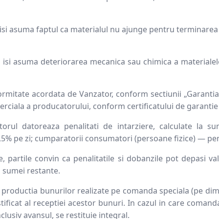
si asuma faptul ca materialul nu ajunge pentru terminarea 
isi asuma deteriorarea mecanica sau chimica a materialelo
ormitate acordata de Vanzator, conform sectiunii „Garantia 
erciala a producatorului, conform certificatului de garantie
rul datoreaza penalitati de intarziere, calculate la sum
5% pe zi; cumparatorii consumatori (persoane fizice) — penal
, partile convin ca penalitatile si dobanzile pot depasi val
a sumei restante.
productia bunurilor realizate pe comanda speciala (pe dimens
stificat al receptiei acestor bunuri. In cazul in care coman
lusiv avansul, se restituie integral.