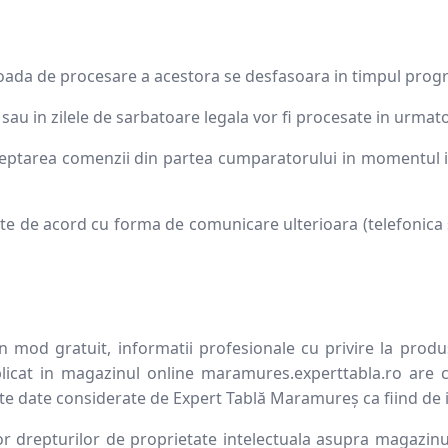
oada de procesare a acestora se desfasoara in timpul program
au in zilele de sarbatoare legala vor fi procesate in urmato
ceptarea comenzii din partea cumparatorului in momentul in
e de acord cu forma de comunicare ulterioara (telefonica 
 mod gratuit, informatii profesionale cu privire la produsel
cat in magazinul online maramures.experttabla.ro are car
alte date considerate de Expert Tablă Maramureș ca fiind d
 drepturilor de proprietate intelectuala asupra magazinulu