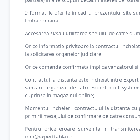
Informatiile oferite in cadrul prezentului site s
limba romana.
Accesarea si/sau utilizarea site-ului de către d
Orice informatie privitoare la contractul incheiat
la solicitarea organelor judiciare.
Orice comanda confirmata implica vanzatorul si c
Contractul la distanta este incheiat intre Expe
vanzare organizat de catre Expert Roof Systems S
cuprinsa in magazinul online;
Momentul incheierii contractului la distanta cu p
primirii mesajului de confirmare de catre consum
Pentru orice eroare survenita in transmiterea
mm@experttabla.ro.