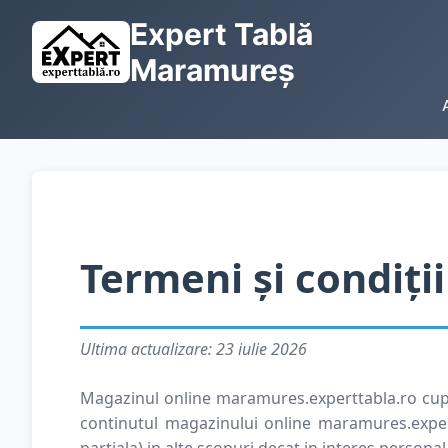
Expert Tablă
Maramureș
Termeni și condiții
Ultima actualizare: 23 iulie 2026
Magazinul online maramures.experttabla.ro cuprin
continutul magazinului online maramures.expert
partiala) in alte scopuri decat in interes personal