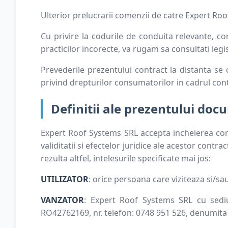
Ulterior prelucrarii comenzii de catre Expert R
Cu privire la codurile de conduita relevante, c
practicilor incorecte, va rugam sa consultati legi
Prevederile prezentului contract la distanta se
privind drepturilor consumatorilor in cadrul cont
Definitii ale prezentului doc
Expert Roof Systems SRL accepta incheierea contrac
validitatii si efectelor juridice ale acestor cont
rezulta altfel, intelesurile specificate mai jos:
UTILIZATOR
: orice persoana care viziteaza si/s
VANZATOR
: Expert Roof Systems SRL cu sediul
RO42762169, nr. telefon: 0748 951 526, denumita