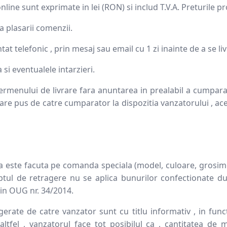
line sunt exprimate in lei (RON) si includ T.V.A. Preturile p
a plasarii comenzii.
ntat telefonic , prin mesaj sau email cu 1 zi inainte de a se li
si eventualele intarzieri.
ermenului de livrare fara anuntarea in prealabil a cumpar
icare pus de catre cumparator la dispozitia vanzatorului , 
 este facuta pe comanda speciala (model, culoare, grosime, 
ptul de retragere nu se aplica bunurilor confectionate d
 din OUG nr. 34/2014.
erate de catre vanzator sunt cu titlu informativ , in funct
altfel , vanzatorul face tot posibilul ca , cantitatea de