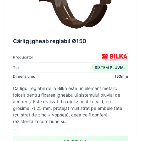
Cârlig jgheab reglabil Ø150
Producător:
Tip:
SISTEM PLUVIAL
Dimensiune:
150mm
Carligul reglabil de la Bilka este un element metalic
folosit pentru fixarea jgheabului sistemului pluvial de
acoperiş. Este realizat din oţel zincat la cald, cu
grosime ~1,25 mm, protejat multistrat pe ambele feţe
(cu strat de zinc + vopsea), ceea ce îi conferă
rezistenţă la coroziune şi...
...