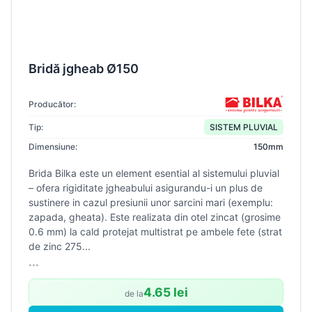
Bridă jgheab Ø150
Producător:
Tip:
SISTEM PLUVIAL
Dimensiune:
150mm
Brida Bilka este un element esential al sistemului pluvial
– ofera rigiditate jgheabului asigurandu-i un plus de
sustinere in cazul presiunii unor sarcini mari (exemplu:
zapada, gheata). Este realizata din otel zincat (grosime
0.6 mm) la cald protejat multistrat pe ambele fete (strat
de zinc 275...
...
4.65 lei
de la