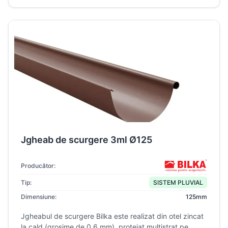
Jgheab de scurgere 3ml Ø125
Producător:
Tip:
SISTEM PLUVIAL
Dimensiune:
125mm
Jgheabul de scurgere Bilka este realizat din otel zincat
la cald (grosime de 0.6 mm), protejat multistrat pe