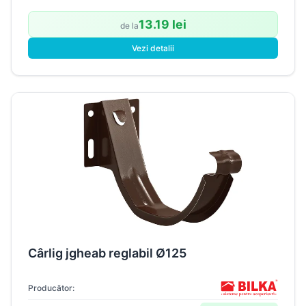
13.19 lei
de la
Vezi detalii
Cârlig jgheab reglabil Ø125
Producător: