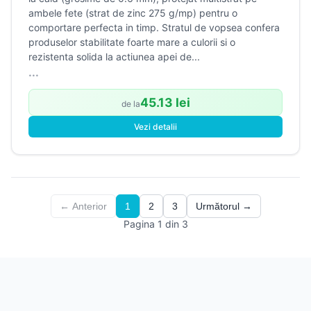
ambele fete (strat de zinc 275 g/mp) pentru o
comportare perfecta in timp. Stratul de vopsea confera
produselor stabilitate foarte mare a culorii si o
rezistenta solida la actiunea apei de...
...
45.13 lei
de la
Vezi detalii
← Anterior
1
2
3
Următorul →
Pagina 1 din 3