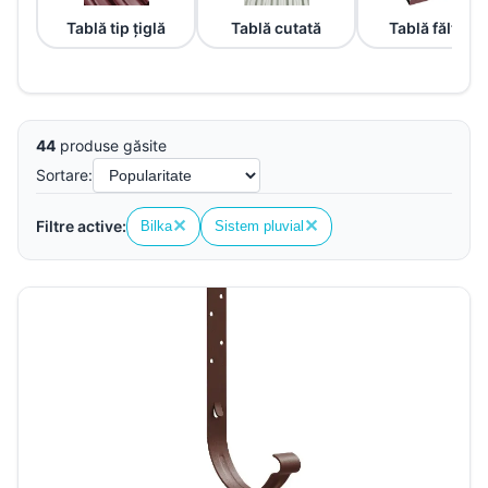
Tablă tip țiglă
Tablă cutată
Tablă fălțuită
44
produse găsite
Sortare:
✕
✕
Filtre active:
Bilka
Sistem pluvial