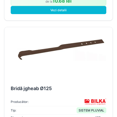
10.68 lei
de la
Vezi detalii
Bridă jgheab Ø125
Producător:
Tip:
SISTEM PLUVIAL