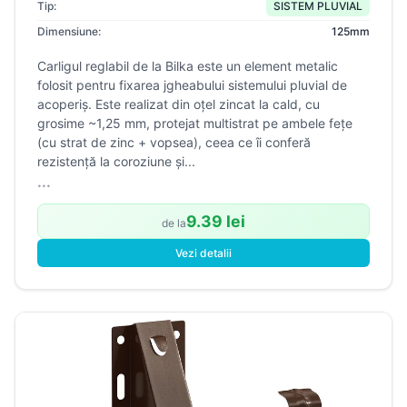
Tip:
SISTEM PLUVIAL
Dimensiune:
125mm
Carligul reglabil de la Bilka este un element metalic
folosit pentru fixarea jgheabului sistemului pluvial de
acoperiş. Este realizat din oţel zincat la cald, cu
grosime ~1,25 mm, protejat multistrat pe ambele feţe
(cu strat de zinc + vopsea), ceea ce îi conferă
rezistenţă la coroziune şi...
...
9.39 lei
de la
Vezi detalii