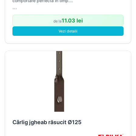
comportare perfecta in timp....
...
11.03 lei
de la
Vezi detalii
Cârlig jgheab răsucit Ø125