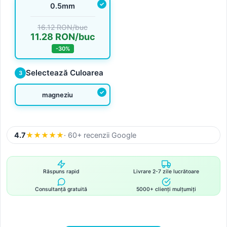
0.5mm
16.12 RON/buc
11.28 RON/buc
-30%
Selectează Culoarea
3
magneziu
4.7
★
★
★
★
★
· 60+ recenzii Google
Răspuns rapid
Livrare 2-7 zile lucrătoare
Consultanță gratuită
5000+ clienți mulțumiți