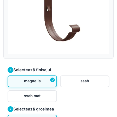
Selectează finisajul
1
magnelis
ssab
ssab mat
Selectează grosimea
2