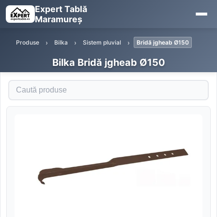
Expert Tablă
Maramureș
Produse
Bilka
Sistem pluvial
Bridă jgheab Ø150
Bilka Bridă jgheab Ø150
Caută produse