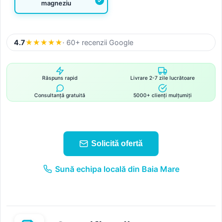
magneziu
4.7
★
★
★
★
★
· 60+ recenzii Google
Răspuns rapid
Livrare 2-7 zile lucrătoare
Consultanță gratuită
5000+ clienți mulțumiți
Solicită ofertă
Sună echipa locală din Baia Mare