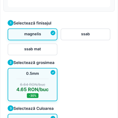
Selectează finisajul
1
magnelis
ssab
ssab mat
Selectează grosimea
2
0.5mm
6.64 RON/buc
4.65 RON/buc
-30%
Selectează Culoarea
3