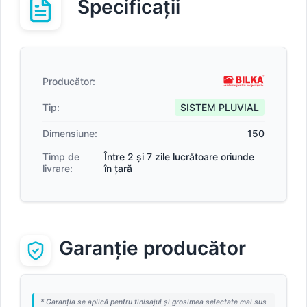
Specificații
Producător:
Tip:
SISTEM PLUVIAL
Dimensiune:
150
Timp de
Între 2 și 7 zile lucrătoare oriunde
livrare:
în țară
Garanție producător
* Garanția se aplică pentru finisajul și grosimea selectate mai sus