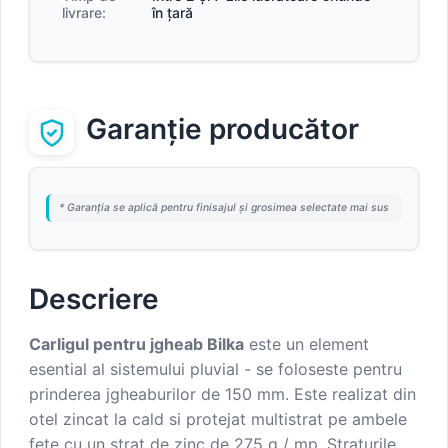
livrare:
în țară
Garanție producător
* Garanția se aplică pentru finisajul și grosimea selectate mai sus
Descriere
Carligul pentru jgheab Bilka
este un element
esential al sistemului pluvial - se foloseste pentru
prinderea jgheaburilor de 150 mm. Este realizat din
otel zincat la cald si protejat multistrat pe ambele
fete cu un strat de zinc de 275 g / mp. Straturile