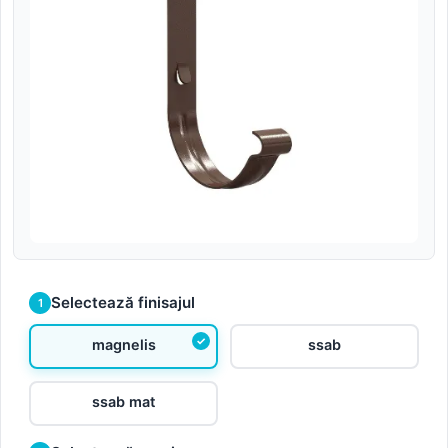
Selectează finisajul
1
magnelis
ssab
ssab mat