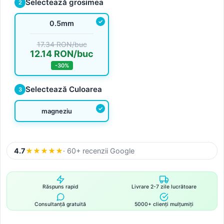
Selectează grosimea
2
0.5mm
17.34 RON/buc
12.14 RON/buc
-30%
Selectează Culoarea
3
magneziu
4.7
★
★
★
★
★
· 60+ recenzii Google
Răspuns rapid
Livrare 2-7 zile lucrătoare
Consultanță gratuită
5000+ clienți mulțumiți