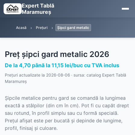
Expert Tablă
Maramureș
Acasă
Prețuri
Șipci gard metalic
Preț șipci gard metalic 2026
De la 4,70 până la 11,15 lei/buc cu TVA inclus
Prețuri actualizate la
2026-08-06
· sursa: catalog Expert Tablă
Maramureș
Șipcile metalice pentru gard se comandă la lungimea
exactă a stâlpilor (din cm în cm). Pot fi cu capăt drept
sau rotund, în profil simplu sau cu formă specială.
Prețul afișat este per bucată și depinde de lungime,
profil, finisaj și culoare.