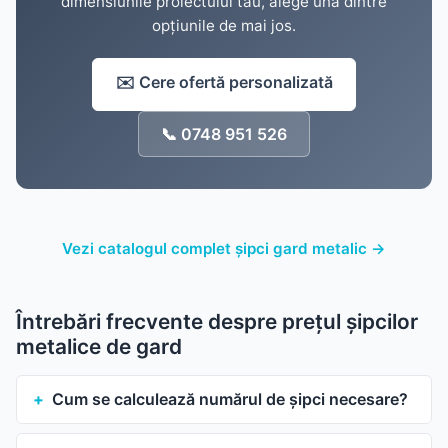
dimensiunile proiectului tău, alege una dintre
opțiunile de mai jos.
✉️ Cere ofertă personalizată
📞 0748 951 526
Vezi catalogul complet șipci gard metalic →
Întrebări frecvente despre prețul șipcilor
metalice de gard
Cum se calculează numărul de șipci necesare?