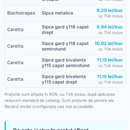
8,20 lei/buc
Blachotrapez
Sipca metalica
cu TVA inclus
Sipca gard y118 capat
9,94 lei/buc
Caretta
drept
cu TVA inclus
Sipca gard y118 capat
10,02 lei/buc
Caretta
semirotund
cu TVA inclus
Sipca gard bivalenta
11,15 lei/buc
Caretta
y115 capat semirotund
cu TVA inclus
Sipca gard bivalenta
11,15 lei/buc
Caretta
y115 capat drept
cu TVA inclus
Prețurile sunt afișate în RON, cu TVA inclus, după aplicarea
reducerii standard de catalog. Sunt prețurile de pornire ale
fiecărui model (configurația cea mai accesibilă).