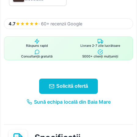
4.7
★
★
★
★
★
· 60+ recenzii Google
Răspuns rapid
Livrare 2-7 zile lucrătoare
Consultanță gratuită
5000+ clienți mulțumiți
Solicită ofertă
Sună echipa locală din Baia Mare