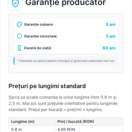
Garanție producător
5 ani
Garanție culoare:
5 ani
Garanție coroziune:
60 ani
Durată de viață:
* Garanția se aplică pentru finisajul și grosimea selectate mai sus
Prețuri pe lungimi standard
Șipca se poate comanda la orice lungime între 0.8 m și
2.5 m. Mai jos sunt prețurile orientative pentru lungimile
standard.
Prețul per bucată = preț/ml × lungime.
Lungime (m)
Preț / bucată (RON)
0.8 m
4.69 RON