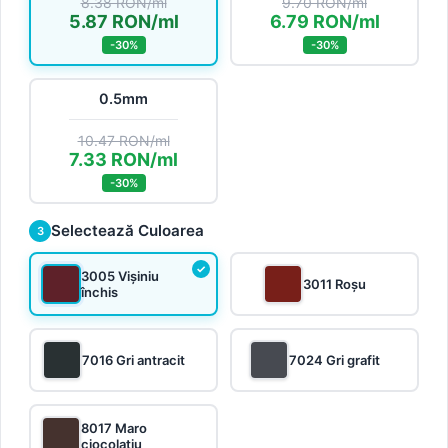
8.38 RON/ml
9.70 RON/ml
5.87 RON/ml
6.79 RON/ml
-30%
-30%
0.5mm
10.47 RON/ml
7.33 RON/ml
-30%
Selectează Culoarea
3
3005 Vișiniu
3011 Roșu
închis
7016 Gri antracit
7024 Gri grafit
8017 Maro
ciocolatiu