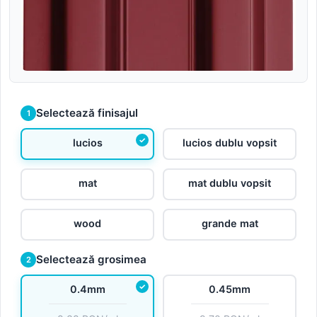
Selectează finisajul
1
lucios
lucios dublu vopsit
mat
mat dublu vopsit
wood
grande mat
Selectează grosimea
2
0.4mm
0.45mm