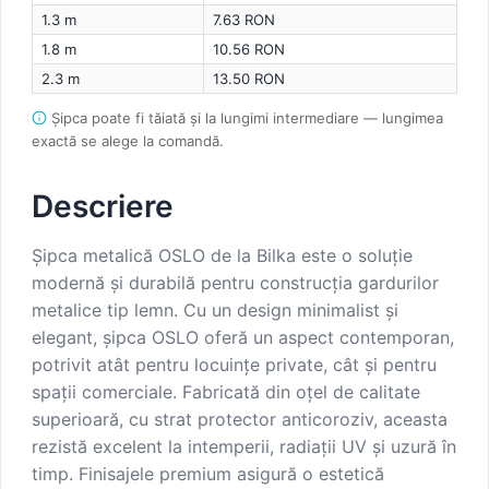
1.3 m
7.63 RON
1.8 m
10.56 RON
2.3 m
13.50 RON
Șipca poate fi tăiată și la lungimi intermediare — lungimea
exactă se alege la comandă.
Descriere
Șipca metalică OSLO de la Bilka este o soluție
modernă și durabilă pentru construcția gardurilor
metalice tip lemn. Cu un design minimalist și
elegant, șipca OSLO oferă un aspect contemporan,
potrivit atât pentru locuințe private, cât și pentru
spații comerciale. Fabricată din oțel de calitate
superioară, cu strat protector anticoroziv, aceasta
rezistă excelent la intemperii, radiații UV și uzură în
timp. Finisajele premium asigură o estetică