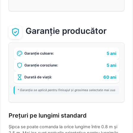
Garanție producător
5 ani
Garanție culoare:
5 ani
Garanție coroziune:
60 ani
Durată de viață:
* Garanția se aplică pentru finisajul și grosimea selectate mai sus
Prețuri pe lungimi standard
Șipca se poate comanda la orice lungime între 0.8 m și
2.5 m. Mai jos sunt prețurile orientative pentru lungimile