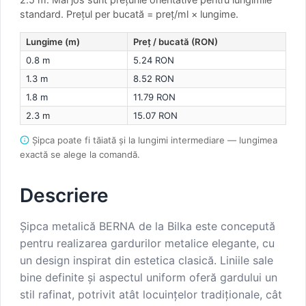
standard.
Prețul per bucată = preț/ml × lungime.
Lungime (m)
Preț / bucată (RON)
0.8 m
5.24 RON
1.3 m
8.52 RON
1.8 m
11.79 RON
2.3 m
15.07 RON
Șipca poate fi tăiată și la lungimi intermediare — lungimea
exactă se alege la comandă.
Descriere
Șipca metalică BERNA de la Bilka este concepută
pentru realizarea gardurilor metalice elegante, cu
un design inspirat din estetica clasică. Liniile sale
bine definite și aspectul uniform oferă gardului un
stil rafinat, potrivit atât locuințelor tradiționale, cât