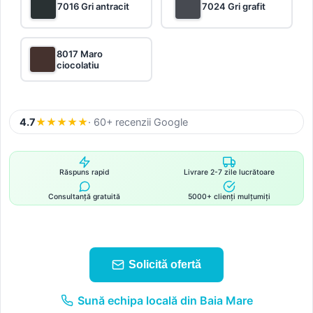
7016 Gri antracit
7024 Gri grafit
8017 Maro
ciocolatiu
4.7
★
★
★
★
★
· 60+ recenzii Google
Răspuns rapid
Livrare 2-7 zile lucrătoare
Consultanță gratuită
5000+ clienți mulțumiți
Solicită ofertă
Sună echipa locală din Baia Mare