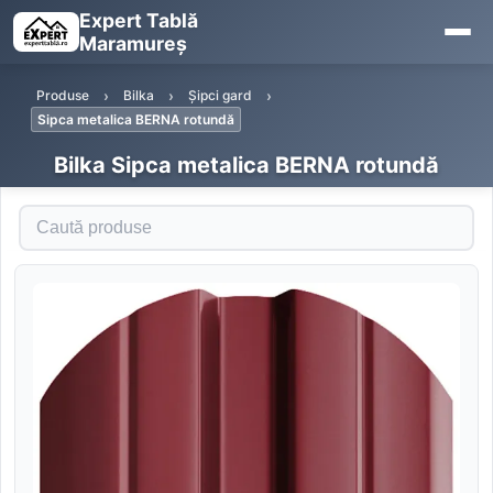
Expert Tablă
Maramureș
Produse
Bilka
Șipci gard
Sipca metalica BERNA rotundă
Bilka Sipca metalica BERNA rotundă
Caută produse