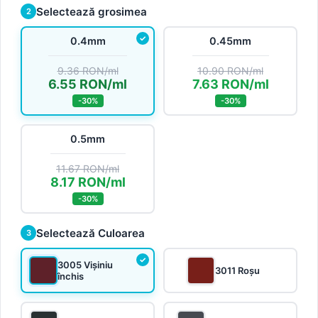
Selectează grosimea
2
0.4mm
0.45mm
9.36 RON/ml
10.90 RON/ml
6.55 RON/ml
7.63 RON/ml
-30%
-30%
0.5mm
11.67 RON/ml
8.17 RON/ml
-30%
Selectează Culoarea
3
3005 Vișiniu
3011 Roșu
închis