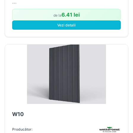
...
6.41 lei
de la
Vezi detalii
W10
Producător: