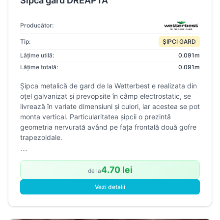
Sipca gard DREAPTA
Producător:
Tip:
ȘIPCI GARD
Lățime utilă:
0.091m
Lățime totală:
0.091m
Șipca metalică de gard de la Wetterbest e realizata din
oțel galvanizat și prevopsite în câmp electrostatic, se
livrează în variate dimensiuni și culori, iar acestea se pot
monta vertical. Particularitatea șipcii o prezintă
geometria nervurată având pe fața frontală două gofre
trapezoidale.
...
4.70 lei
de la
Vezi detalii