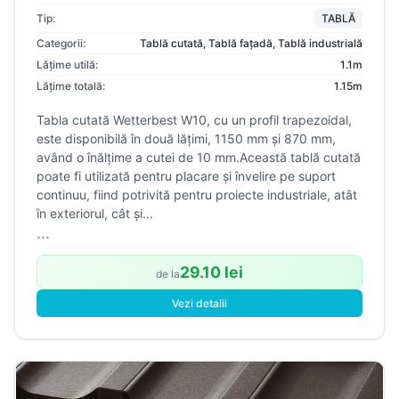
Tip:
TABLĂ
Categorii:
Tablă cutată
,
Tablă fațadă
,
Tablă industrială
Lățime utilă:
1.1m
Lățime totală:
1.15m
Tabla cutată Wetterbest W10, cu un profil trapezoidal,
este disponibilă în două lățimi, 1150 mm și 870 mm,
având o înălțime a cutei de 10 mm.Această tablă cutată
poate fi utilizată pentru placare și învelire pe suport
continuu, fiind potrivită pentru proiecte industriale, atât
în exteriorul, cât și...
...
29.10 lei
de la
Vezi detalii