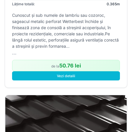
Lățime totală:
0.365m
Cunoscut și sub numele de lambriu sau cozoroc,
sageacul metalic perforat Wetterbest închide și
finisează zona de consolă a streșinii acoperișului, în
proiecte rezidențiale, comerciale sau industriale.Pe
lângă rolul estetic, perforațiile asigură ventilația corectă
a streșinii și previn formarea...
...
50.76 lei
de la
Vezi detalii