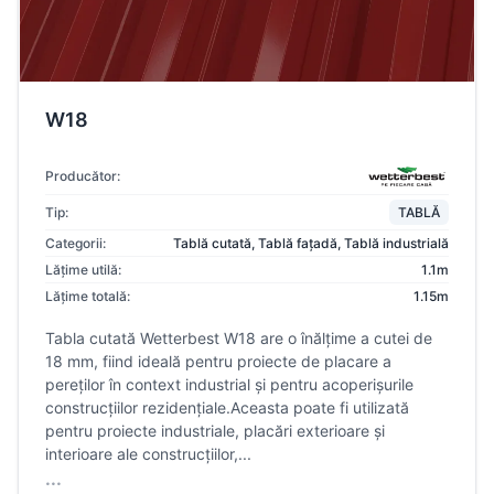
W18
Producător:
Tip:
TABLĂ
Categorii:
Tablă cutată
,
Tablă fațadă
,
Tablă industrială
Lățime utilă:
1.1m
Lățime totală:
1.15m
Tabla cutată Wetterbest W18 are o înălțime a cutei de
18 mm, fiind ideală pentru proiecte de placare a
pereților în context industrial și pentru acoperișurile
construcțiilor rezidențiale.Aceasta poate fi utilizată
pentru proiecte industriale, placări exterioare și
interioare ale construcțiilor,...
...