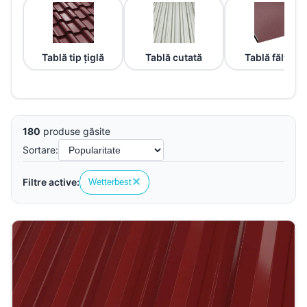
Tablă tip țiglă
Tablă cutată
Tablă fălțuită
180
produse găsite
Sortare:
✕
Filtre active:
Wetterbest