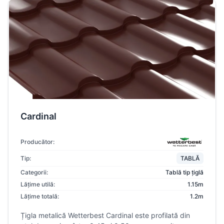
Cardinal
Producător:
Tip:
TABLĂ
Categorii:
Tablă tip țiglă
Lățime utilă:
1.15m
Lățime totală:
1.2m
Țigla metalică Wetterbest Cardinal este profilată din