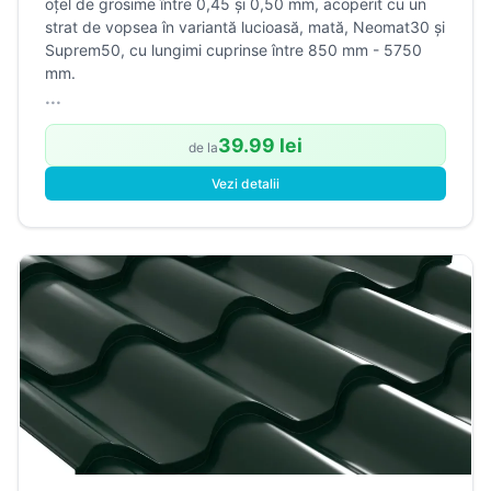
oțel de grosime între 0,45 și 0,50 mm, acoperit cu un
strat de vopsea în variantă lucioasă, mată, Neomat30 și
Suprem50, cu lungimi cuprinse între 850 mm - 5750
mm.
...
39.99 lei
de la
Vezi detalii