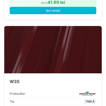
41.90 lei
de la
Vezi detalii
W35
Producător:
Tip:
TABLĂ