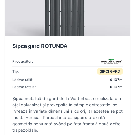
Sipca gard ROTUNDA
Producător:
Tip:
ȘIPCI GARD
Lățime utilă:
0.107m
Lățime totală:
0.107m
Șipca metalică de gard de la Wetterbest e realizata din
oțel galvanizat și prevopsite în câmp electrostatic, se
livrează în variate dimensiuni și culori, iar acestea se pot
monta vertical. Particularitatea șipcii o prezintă
geometria nervurată având pe fața frontală două gofre
trapezoidale.