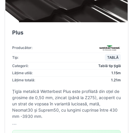
Plus
Producător:
Tip:
TABLĂ
Categorii:
Tablă tip țiglă
Lățime utilă:
1.15m
Lățime totală:
1.21m
Țigla metalică Wetterbest Plus este profilată din oțel de
grosime de 0,50 mm, zincat (până la Z275), acoperit cu
un strat de vopsea în variantă lucioasă, mată,
Neomat30 și Suprem50, cu lungimi cuprinse între 430
mm -3930 mm.
...