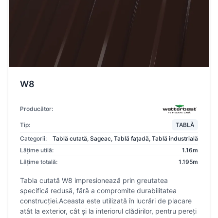
W8
Producător:
Tip:
TABLĂ
Categorii:
Tablă cutată
,
Sageac
,
Tablă fațadă
,
Tablă industrială
Lățime utilă:
1.16m
Lățime totală:
1.195m
Tabla cutată W8 impresionează prin greutatea
specifică redusă, fără a compromite durabilitatea
construcției.Aceasta este utilizată în lucrări de placare
atât la exterior, cât și la interiorul clădirilor, pentru pereți