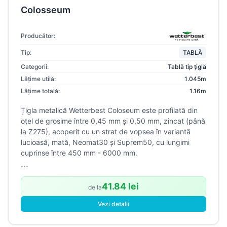
Colosseum
Producător:
Tip:
TABLĂ
Categorii:
Tablă tip țiglă
Lățime utilă:
1.045m
Lățime totală:
1.16m
Țigla metalică Wetterbest Coloseum este profilată din
oțel de grosime între 0,45 mm și 0,50 mm, zincat (până
la Z275), acoperit cu un strat de vopsea în variantă
lucioasă, mată, Neomat30 și Suprem50, cu lungimi
cuprinse între 450 mm - 6000 mm.
...
41.84 lei
de la
Vezi detalii