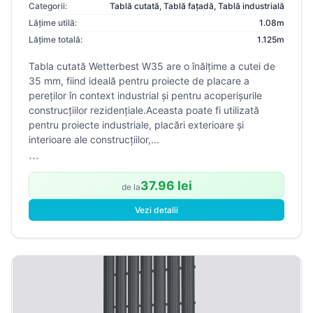
Categorii:
Tablă cutată
,
Tablă fațadă
,
Tablă industrială
Lățime utilă:
1.08m
Lățime totală:
1.125m
Tabla cutată Wetterbest W35 are o înălțime a cutei de
35 mm, fiind ideală pentru proiecte de placare a
pereților în context industrial și pentru acoperișurile
construcțiilor rezidențiale.Aceasta poate fi utilizată
pentru proiecte industriale, placări exterioare și
interioare ale construcțiilor,...
...
37.96 lei
de la
Vezi detalii