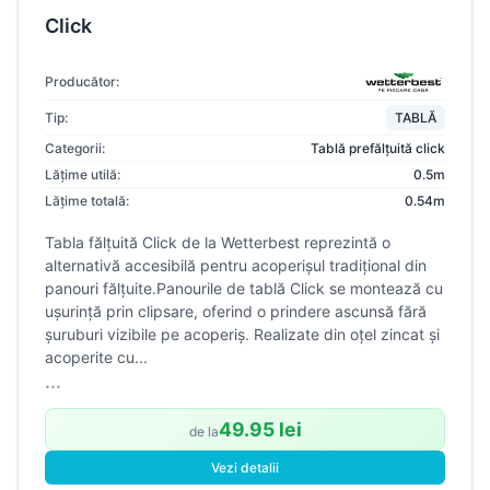
Click
Producător:
Tip:
TABLĂ
Categorii:
Tablă prefălțuită click
Lățime utilă:
0.5m
Lățime totală:
0.54m
Tabla fălțuită Click de la Wetterbest reprezintă o
alternativă accesibilă pentru acoperișul tradițional din
panouri fălțuite.Panourile de tablă Click se montează cu
ușurință prin clipsare, oferind o prindere ascunsă fără
șuruburi vizibile pe acoperiș. Realizate din oțel zincat și
acoperite cu...
...
49.95 lei
de la
Vezi detalii