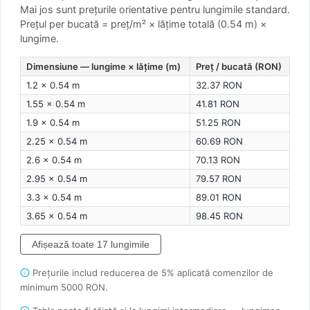
Mai jos sunt prețurile orientative pentru lungimile standard.
Prețul per bucată = preț/m² × lățime totală (0.54 m) ×
lungime.
Dimensiune — lungime × lățime (m)
Preț / bucată (RON)
1.2 × 0.54 m
32.37 RON
1.55 × 0.54 m
41.81 RON
1.9 × 0.54 m
51.25 RON
2.25 × 0.54 m
60.69 RON
2.6 × 0.54 m
70.13 RON
2.95 × 0.54 m
79.57 RON
3.3 × 0.54 m
89.01 RON
3.65 × 0.54 m
98.45 RON
Afișează toate 17 lungimile
Prețurile includ reducerea de 5% aplicată comenzilor de
minimum 5000 RON.