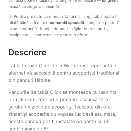
Tabla poate fi tăiată și la lungimi intermediare — lungimea
exactă se alege la comandă.
Pentru proiecte care necesită foi mai lungi, tabla poate fi
tăiată până la 8 m prin
comandă specială
. Lungimile peste 7
m se confirmă în funcție de posibilitățile de transport și
manipulare — contactați-ne pentru o ofertă.
Descriere
Tabla fălțuită Click de la Wetterbest reprezintă o
alternativă accesibilă pentru acoperișul tradițional
din panouri fălțuite.
Panourile de tablă Click se montează cu ușurință
prin clipsare, oferind o prindere ascunsă fără
șuruburi vizibile pe acoperiș. Realizate din oțel
zincat și acoperite cu vopsea lucioasă sau mată,
aceste panouri pot fi instalate pe pante cu un
unghi minim de 8°.