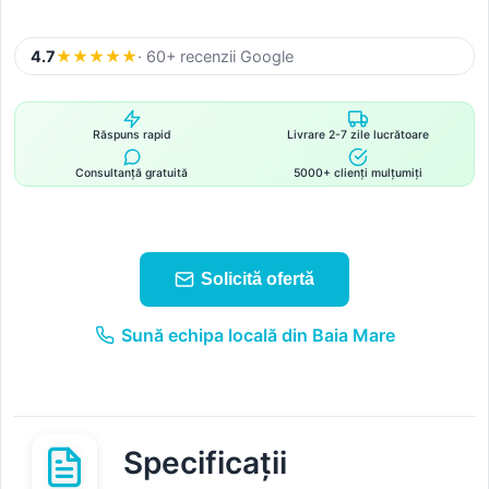
4.7
★
★
★
★
★
· 60+ recenzii Google
Răspuns rapid
Livrare 2-7 zile lucrătoare
Consultanță gratuită
5000+ clienți mulțumiți
Solicită ofertă
Sună echipa locală din Baia Mare
Specificații