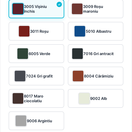
3005 Vișiniu
3009 Roșu
închis
maroniu
3011 Roșu
5010 Albastru
6005 Verde
7016 Gri antracit
7024 Gri grafit
8004 Cărămiziu
8017 Maro
9002 Alb
ciocolatiu
9006 Argintiu