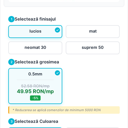
Selectează finisajul
1
lucios
mat
neomat 30
suprem 50
Selectează grosimea
2
0.5mm
52.58 RON/mp
49.95 RON/mp
-5%
* Reducerea se aplică comenzilor de minimum 5000 RON
Selectează Culoarea
3