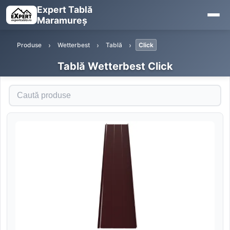
Expert Tablă
Maramureș
Produse
Wetterbest
Tablă
Click
Tablă Wetterbest Click
Caută produse