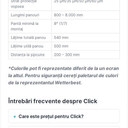
Strat protecție
25 μm/35 μm/50 μm/60 μm
vopsea
Lungimi panouri
800 – 8.000 mm
Pantă minimă la
8° (1/7)
montaj
Lăţime totală panou
540 mm
Lăţime utilă panou
500 mm
Distanţa la şipcuire
200 – 300 mm
*Culorile pot fi reprezentate diferit de la un ecran
la altul. Pentru siguranţă cereţi paletarul de culori
de la reprezentantul Wetterbest.
Întrebări frecvente despre Click
Care este prețul pentru Click?