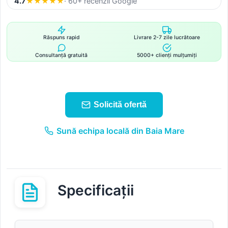
4.7
★
★
★
★
★
· 60+ recenzii Google
Răspuns rapid
Livrare 2-7 zile lucrătoare
Consultanță gratuită
5000+ clienți mulțumiți
Solicită ofertă
Sună echipa locală din Baia Mare
Specificații