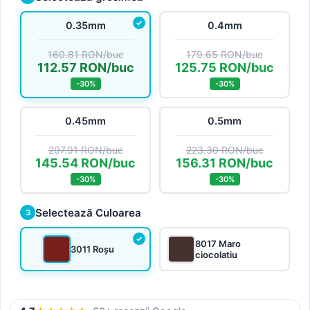
0.35mm
0.4mm
160.81 RON/buc
179.65 RON/buc
112.57 RON/buc
125.75 RON/buc
-30%
-30%
0.45mm
0.5mm
207.91 RON/buc
223.30 RON/buc
145.54 RON/buc
156.31 RON/buc
-30%
-30%
Selectează Culoarea
3
8017 Maro
3011 Roșu
ciocolatiu