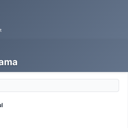
t
rama
ul