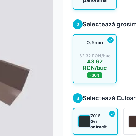
panorama
Sageac
Selectează grosi
2
Tablă fațadă
Tablă modulară
0.5mm
Tablă industrială
62.32 RON/buc
43.62
RON/buc
-30%
Șipci gard metalic
Panouri gard
Selectează Culoa
3
7016
Gri
Accesorii din tablă
antracit