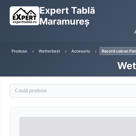
Expert Tablă
Maramureș
Produse
Wetterbest
Accesoriu
Racord calcan Pa
Wet
Caută produse