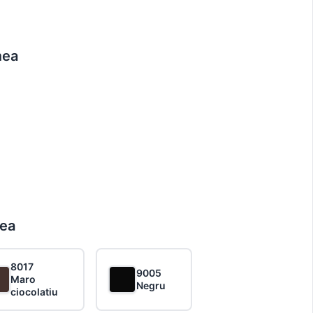
mea
rea
8017
9005
Maro
Negru
ciocolatiu