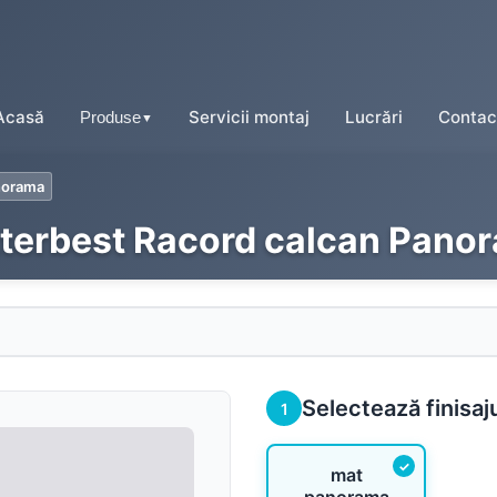
Acasă
Servicii montaj
Lucrări
Contac
Produse
▼
norama
terbest Racord calcan Pano
Tablă tip țiglă
Tablă cutată
Tablă fălțuită
Selectează finisaj
1
Tablă prefălțuită click
mat
Tablă tip șindrilă