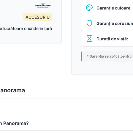
Garanție culoare:
ACCESORIU
Garanție coroziun
ile lucrătoare oriunde în țară
Durată de viață:
* Garanția se aplică pentru 
 Panorama
an Panorama?