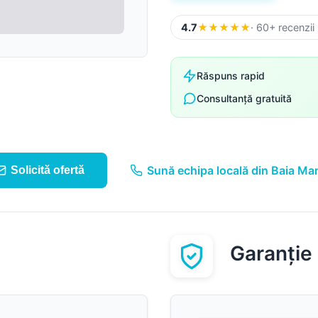
Suruburi, folii și alte
componente
4.7
★
★
★
★
★
· 60+ recenzii
Sistem pluvial
Răspuns rapid
Consultanță gratuită
Sună echipa locală din Baia Ma
Solicită ofertă
Garanție