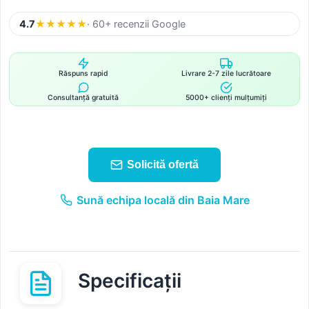
4.7
★
★
★
★
★
· 60+ recenzii Google
Răspuns rapid
Livrare 2-7 zile lucrătoare
Consultanță gratuită
5000+ clienți mulțumiți
Solicită ofertă
Sună echipa locală din Baia Mare
Specificații