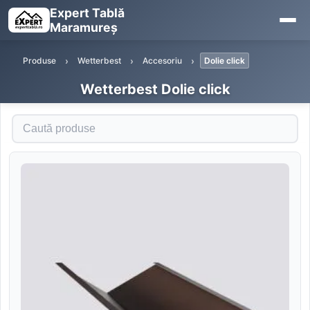
Expert Tablă
Maramureș
Produse
Wetterbest
Accesoriu
Dolie click
Wetterbest Dolie click
Caută produse