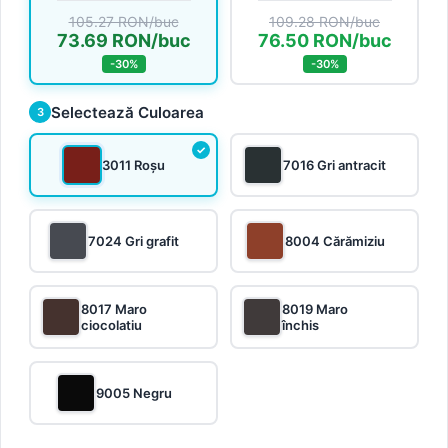
105.27 RON/buc
109.28 RON/buc
73.69 RON/buc
76.50 RON/buc
-30%
-30%
Selectează Culoarea
3
3011 Roșu
7016 Gri antracit
7024 Gri grafit
8004 Cărămiziu
8017 Maro
8019 Maro
ciocolatiu
închis
9005 Negru