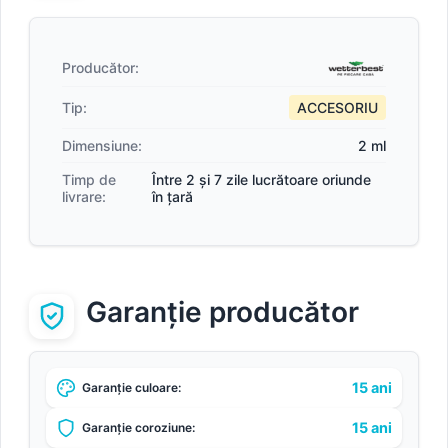
Producător:
Tip:
ACCESORIU
Dimensiune:
2 ml
Timp de
Între 2 și 7 zile lucrătoare oriunde
livrare:
în țară
Garanție producător
15 ani
Garanție culoare:
15 ani
Garanție coroziune: