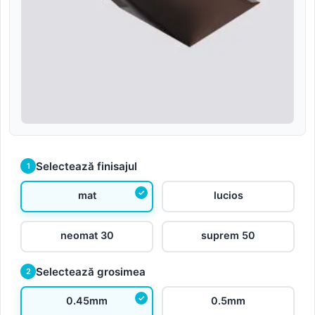
Selectează finisajul
1
mat
lucios
neomat 30
suprem 50
Selectează grosimea
2
0.45mm
0.5mm