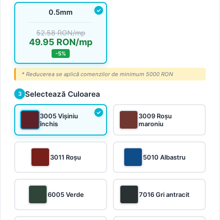
0.5mm
52.58 RON/mp
49.95 RON/mp
-5%
* Reducerea se aplică comenzilor de minimum 5000 RON
Selectează Culoarea
3
3005 Vișiniu
3009 Roșu
închis
maroniu
3011 Roșu
5010 Albastru
6005 Verde
7016 Gri antracit