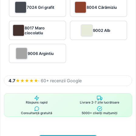
7024 Gri grafit
8004 Cărămiziu
8017 Maro
9002 Alb
ciocolatiu
9006 Argintiu
4.7
★
★
★
★
★
· 60+ recenzii Google
Răspuns rapid
Livrare 2-7 zile lucrătoare
Consultanță gratuită
5000+ clienți mulțumiți