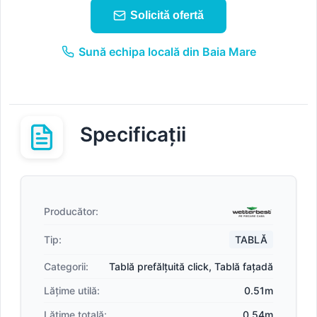
Solicită ofertă
Sună echipa locală din Baia Mare
Specificații
Producător:
Tip:
TABLĂ
Categorii:
Tablă prefălțuită click
,
Tablă fațadă
Lățime utilă:
0.51m
Lățime totală:
0.54m