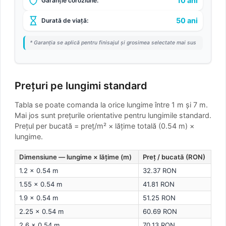
10 ani
Garanție coroziune:
50 ani
Durată de viață:
* Garanția se aplică pentru finisajul și grosimea selectate mai sus
Prețuri pe lungimi standard
Tabla se poate comanda la orice lungime între 1 m și 7 m.
Mai jos sunt prețurile orientative pentru lungimile standard.
Prețul per bucată = preț/m² × lățime totală (0.54 m) ×
lungime.
Dimensiune — lungime × lățime (m)
Preț / bucată (RON)
1.2 × 0.54 m
32.37 RON
1.55 × 0.54 m
41.81 RON
1.9 × 0.54 m
51.25 RON
2.25 × 0.54 m
60.69 RON
2.6 × 0.54 m
70.13 RON