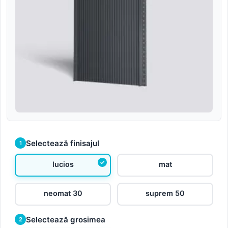
Selectează finisajul
1
lucios
mat
neomat 30
suprem 50
Selectează grosimea
2