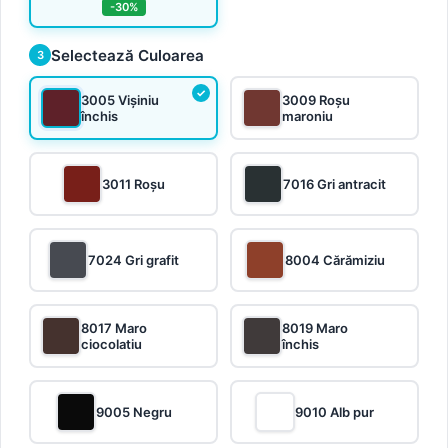
-30%
Selectează Culoarea
3
3005 Vișiniu
3009 Roșu
închis
maroniu
3011 Roșu
7016 Gri antracit
7024 Gri grafit
8004 Cărămiziu
8017 Maro
8019 Maro
ciocolatiu
închis
9005 Negru
9010 Alb pur