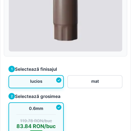
Selectează finisajul
1
lucios
mat
Selectează grosimea
2
0.6mm
119.78 RON/buc
83.84 RON/buc