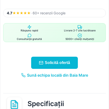
4.7
★
★
★
★
★
· 60+ recenzii Google
Răspuns rapid
Livrare 2-7 zile lucrătoare
Consultanță gratuită
5000+ clienți mulțumiți
Solicită ofertă
Sună echipa locală din Baia Mare
Specificații