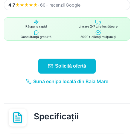
4.7
★
★
★
★
★
· 60+ recenzii Google
Răspuns rapid
Livrare 2-7 zile lucrătoare
Consultanță gratuită
5000+ clienți mulțumiți
Solicită ofertă
Sună echipa locală din Baia Mare
Specificații