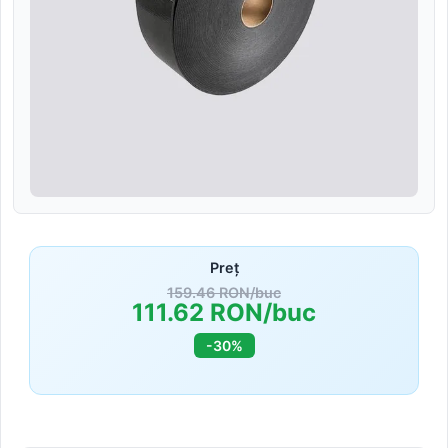
Preț
159.46 RON/buc
111.62 RON/buc
-30%