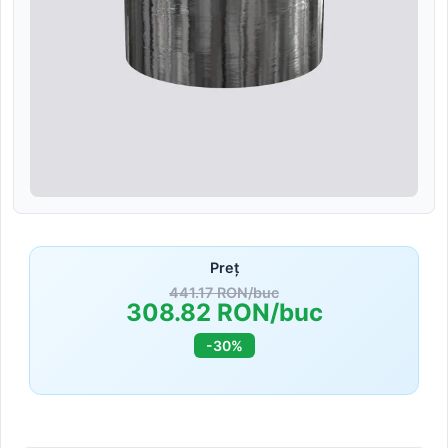
Preț
441.17 RON/buc
308.82 RON/buc
-30%