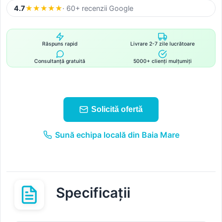
4.7
★
★
★
★
★
· 60+ recenzii Google
Răspuns rapid
Livrare 2-7 zile lucrătoare
Consultanță gratuită
5000+ clienți mulțumiți
Solicită ofertă
Sună echipa locală din Baia Mare
Specificații