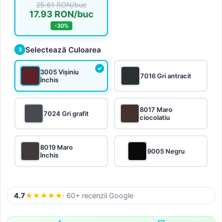
25.61 RON/buc
17.93 RON/buc
-30%
Selectează Culoarea
3
3005 Vișiniu
7016 Gri antracit
închis
8017 Maro
7024 Gri grafit
ciocolatiu
8019 Maro
9005 Negru
închis
4.7
★
★
★
★
★
· 60+ recenzii Google