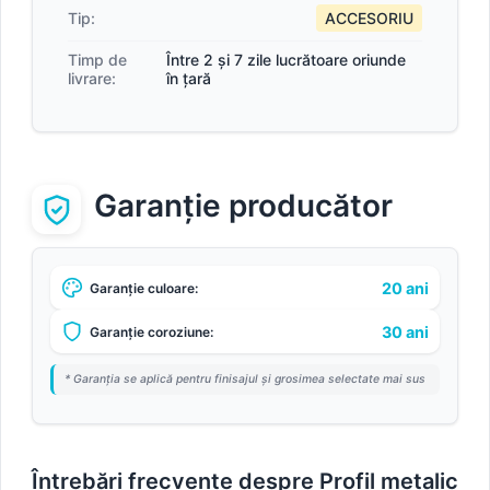
Tip:
ACCESORIU
Timp de
Între 2 și 7 zile lucrătoare oriunde
livrare:
în țară
Garanție producător
20 ani
Garanție culoare:
30 ani
Garanție coroziune:
* Garanția se aplică pentru finisajul și grosimea selectate mai sus
Întrebări frecvente despre Profil metalic