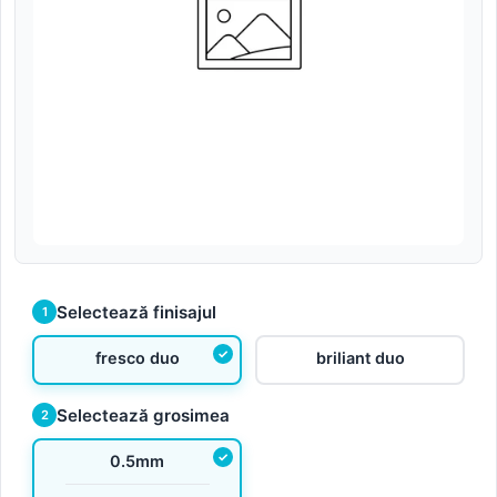
Selectează finisajul
1
fresco duo
briliant duo
Selectează grosimea
2
0.5mm