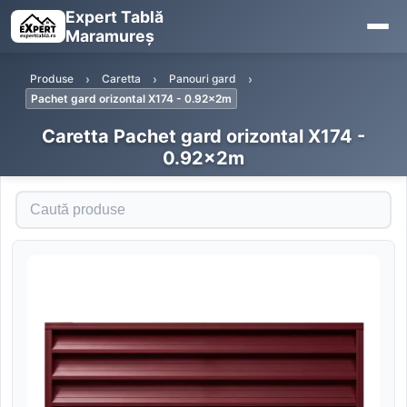
Expert Tablă
Maramureș
Produse
Caretta
Panouri gard
Pachet gard orizontal X174 - 0.92x2m
Caretta Pachet gard orizontal X174 -
0.92x2m
Caută produse