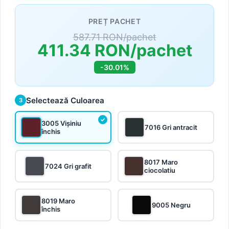
PREȚ PACHET
587.71 RON/pachet
411.34 RON/pachet
-30.01%
Selectează Culoarea
3
3005 Vișiniu
7016 Gri antracit
închis
8017 Maro
7024 Gri grafit
ciocolatiu
8019 Maro
9005 Negru
închis