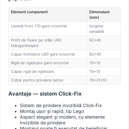
Element component
Dimensiuni
(mm)
Lamelă front 170 gard orizontal
lungime
variabilă
Profil de fixare pe stâlp U60
62×40
stânga/dreapta
Capac închidere U60 gard orizontal
62×40
Riglă de rigidizare gard orizontal
70×10
Capac riglă de rigidizare
70×10
Colțar pentru prindere beton
70×31×51
Avantaje — sistem Click-Fix
Sistem de prindere invizibilă Click-Fix
Montaj ușor și rapid, tip Lego
Aspect elegant și modern, cu elemente
invizibile de prindere
Montajul poate fi executat de beneficiar