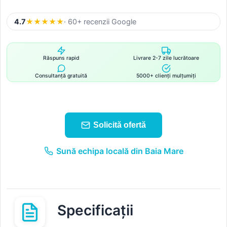
4.7
★
★
★
★
★
· 60+ recenzii Google
Răspuns rapid
Livrare 2-7 zile lucrătoare
Consultanță gratuită
5000+ clienți mulțumiți
Solicită ofertă
Sună echipa locală din Baia Mare
Specificații