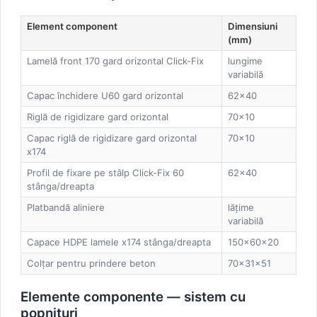
Element component
Dimensiuni
(mm)
Lamelă front 170 gard orizontal Click-Fix
lungime
variabilă
Capac închidere U60 gard orizontal
62×40
Riglă de rigidizare gard orizontal
70×10
Capac riglă de rigidizare gard orizontal
70×10
x174
Profil de fixare pe stâlp Click-Fix 60
62×40
stânga/dreapta
Platbandă aliniere
lățime
variabilă
Capace HDPE lamele x174 stânga/dreapta
150×60×20
Colțar pentru prindere beton
70×31×51
Elemente componente — sistem cu
popnituri