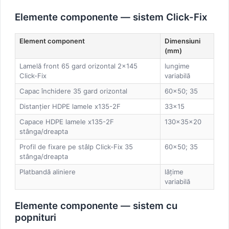
Elemente componente — sistem Click-Fix
Element component
Dimensiuni
(mm)
Lamelă front 65 gard orizontal 2×145
lungime
Click-Fix
variabilă
Capac închidere 35 gard orizontal
60×50; 35
Distanțier HDPE lamele x135-2F
33×15
Capace HDPE lamele x135-2F
130×35×20
stânga/dreapta
Profil de fixare pe stâlp Click-Fix 35
60×50; 35
stânga/dreapta
Platbandă aliniere
lățime
variabilă
Elemente componente — sistem cu
popnituri