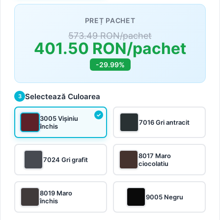
PREȚ PACHET
573.49 RON/pachet
401.50 RON/pachet
-29.99%
Selectează Culoarea
3
3005 Vișiniu
7016 Gri antracit
închis
8017 Maro
7024 Gri grafit
ciocolatiu
8019 Maro
9005 Negru
închis