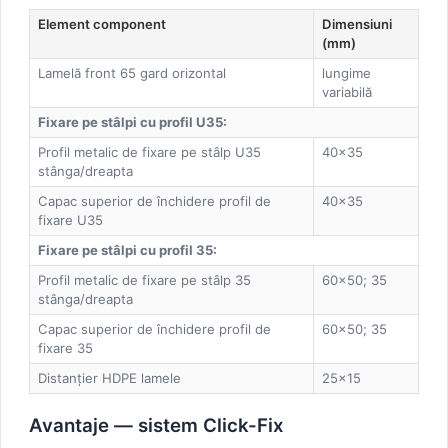
Element component
Dimensiuni
(mm)
Lamelă front 65 gard orizontal
lungime
variabilă
Fixare pe stâlpi cu profil U35:
Profil metalic de fixare pe stâlp U35
40×35
stânga/dreapta
Capac superior de închidere profil de
40×35
fixare U35
Fixare pe stâlpi cu profil 35:
Profil metalic de fixare pe stâlp 35
60×50; 35
stânga/dreapta
Capac superior de închidere profil de
60×50; 35
fixare 35
Distanțier HDPE lamele
25×15
Avantaje — sistem Click-Fix