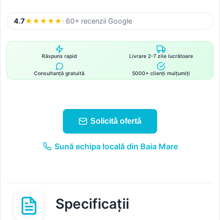
4.7
★
★
★
★
★
· 60+ recenzii Google
Răspuns rapid
Livrare 2-7 zile lucrătoare
Consultanță gratuită
5000+ clienți mulțumiți
Solicită ofertă
Sună echipa locală din Baia Mare
Specificații