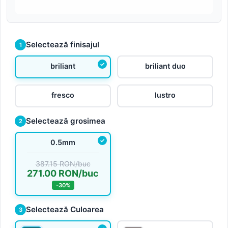
Selectează finisajul
1
briliant
briliant duo
fresco
lustro
Selectează grosimea
2
0.5mm
387.15 RON/buc
271.00 RON/buc
-30%
Selectează Culoarea
3