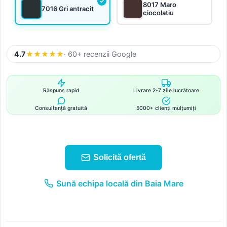
8017 Maro
7016 Gri antracit
ciocolatiu
4.7
★
★
★
★
★
· 60+ recenzii Google
Răspuns rapid
Livrare 2-7 zile lucrătoare
Consultanță gratuită
5000+ clienți mulțumiți
Solicită ofertă
Sună echipa locală din Baia Mare