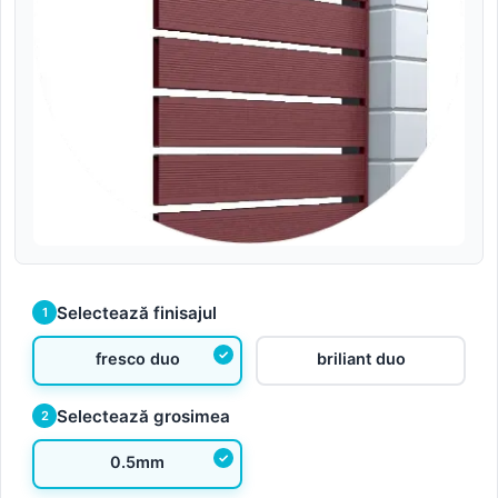
Selectează finisajul
1
fresco duo
briliant duo
Selectează grosimea
2
0.5mm