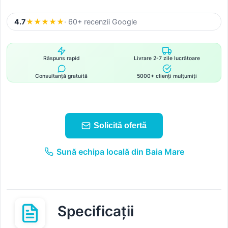
4.7
★
★
★
★
★
· 60+ recenzii Google
Răspuns rapid
Livrare 2-7 zile lucrătoare
Consultanță gratuită
5000+ clienți mulțumiți
Solicită ofertă
Sună echipa locală din Baia Mare
Specificații