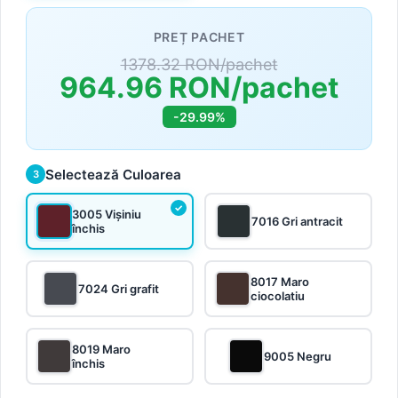
PREȚ PACHET
1378.32 RON/pachet
964.96 RON/pachet
-29.99%
Selectează Culoarea
3
3005 Vișiniu
7016 Gri antracit
închis
8017 Maro
7024 Gri grafit
ciocolatiu
8019 Maro
9005 Negru
închis