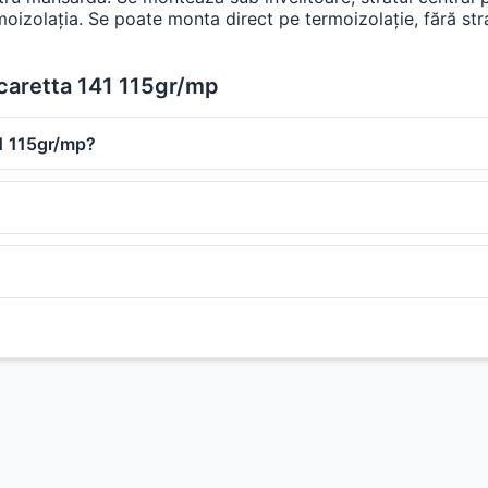
rmoizolația. Se poate monta direct pe termoizolație, fără str
 caretta 141 115gr/mp
41 115gr/mp?