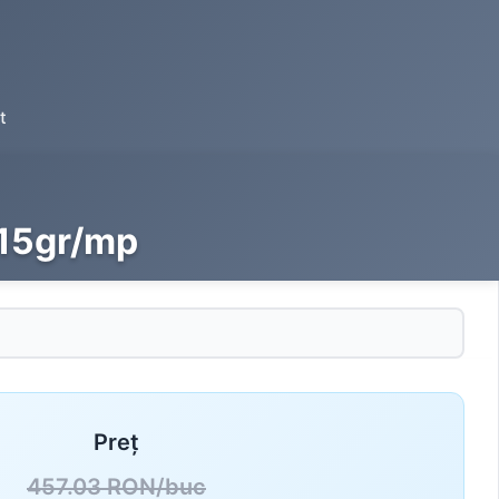
t
115gr/mp
Preț
457.03 RON/buc