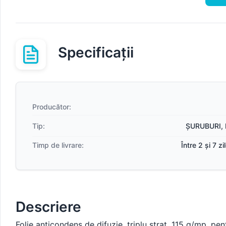
Specificații
Producător:
Tip:
ȘURUBURI, 
Timp de livrare:
Între 2 și 7 z
Descriere
Folie anticondens de difuzie, triplu strat, 115 g/mp, p