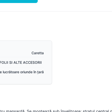
Suruburi, folii și alte
componente
Sistem pluvial
Caretta
FOLII SI ALTE ACCESORII
ile lucrătoare oriunde în țară
entru mansardă. Se montează sub învelitoare; stratul central