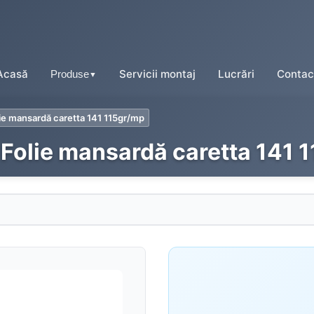
Acasă
Servicii montaj
Lucrări
Contac
Produse
▼
ie mansardă caretta 141 115gr/mp
 Folie mansardă caretta 141 
Tablă tip țiglă
Tablă cutată
Tablă fălțuită
Tablă prefălțuită click
Tablă tip șindrilă