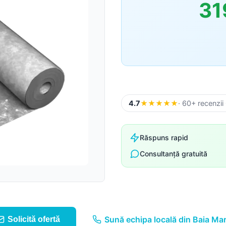
31
Sageac
Tablă fațadă
Tablă modulară
Tablă industrială
4.7
★
★
★
★
★
· 60+ recenzii
Șipci gard metalic
Răspuns rapid
Consultanță gratuită
Panouri gard
Accesorii din tablă
Sună echipa locală din Baia Ma
Solicită ofertă