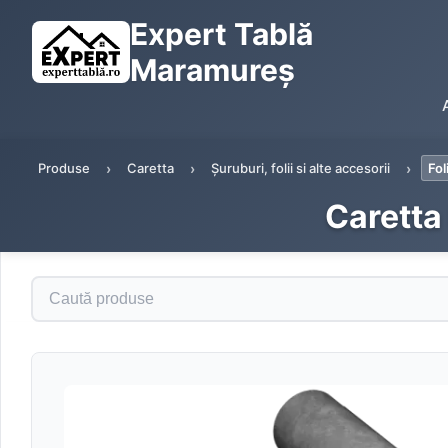
Expert Tablă
Maramureș
Produse
Caretta
Șuruburi, folii si alte accesorii
Fol
Caretta
Caută produse