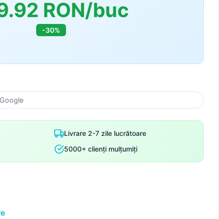
9.92 RON/buc
-30%
 Google
Livrare 2-7 zile lucrătoare
5000+ clienți mulțumiți
re