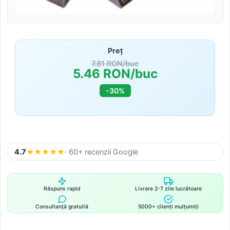
Preț
7.81 RON/buc
5.46 RON/buc
-30%
4.7
★
★
★
★
★
· 60+ recenzii Google
Răspuns rapid
Livrare 2-7 zile lucrătoare
Consultanță gratuită
5000+ clienți mulțumiți