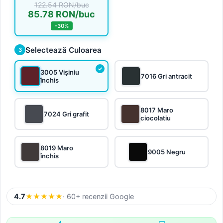
122.54 RON/buc
85.78 RON/buc
-30%
Selectează Culoarea
3
3005 Vișiniu
7016 Gri antracit
închis
8017 Maro
7024 Gri grafit
ciocolatiu
8019 Maro
9005 Negru
închis
4.7
★
★
★
★
★
· 60+ recenzii Google