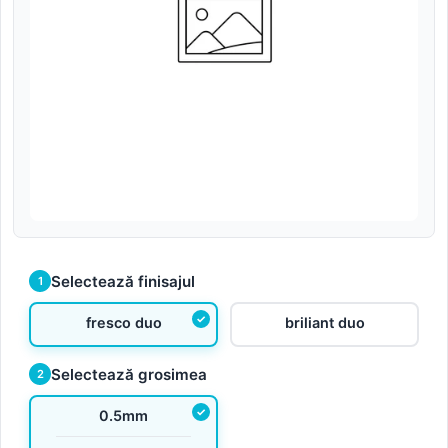
Selectează finisajul
1
fresco duo
briliant duo
Selectează grosimea
2
0.5mm