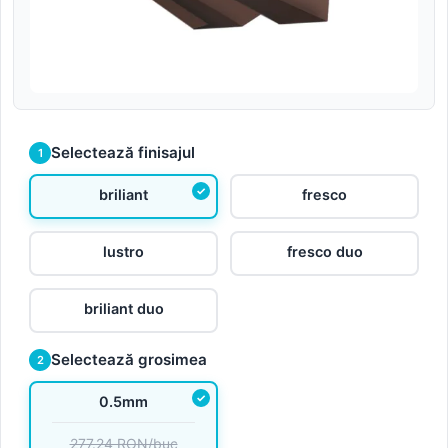
Selectează finisajul
1
briliant
fresco
lustro
fresco duo
briliant duo
Selectează grosimea
2
0.5mm
277.24 RON/buc