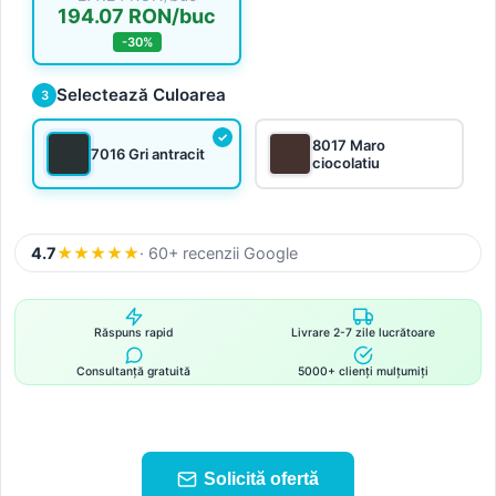
194.07 RON/buc
-30%
Selectează Culoarea
3
8017 Maro
7016 Gri antracit
ciocolatiu
4.7
★
★
★
★
★
· 60+ recenzii Google
Răspuns rapid
Livrare 2-7 zile lucrătoare
Consultanță gratuită
5000+ clienți mulțumiți
Solicită ofertă