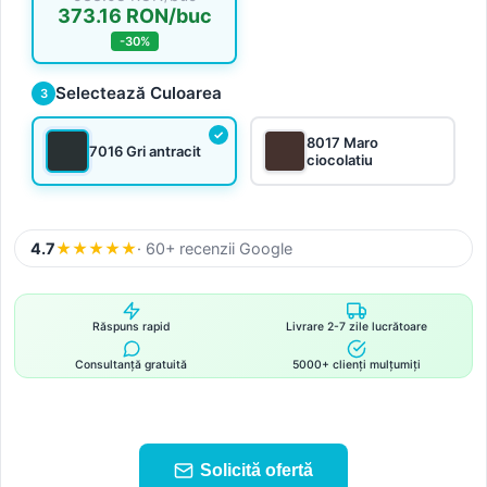
373.16 RON/buc
-30%
Selectează Culoarea
3
8017 Maro
7016 Gri antracit
ciocolatiu
4.7
★
★
★
★
★
· 60+ recenzii Google
Răspuns rapid
Livrare 2-7 zile lucrătoare
Consultanță gratuită
5000+ clienți mulțumiți
Solicită ofertă