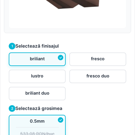
Selectează finisajul
1
briliant
fresco
lustro
fresco duo
briliant duo
Selectează grosimea
2
0.5mm
533.08 RON/buc