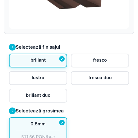
Selectează finisajul
1
briliant
fresco
lustro
fresco duo
briliant duo
Selectează grosimea
2
0.5mm
511.66 RON/buc