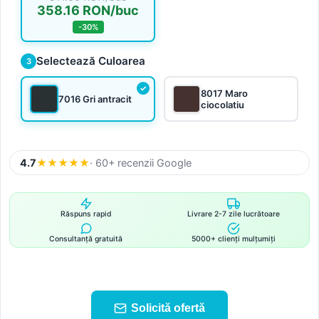
358.16 RON/buc
-30%
Selectează Culoarea
3
8017 Maro
7016 Gri antracit
ciocolatiu
4.7
★
★
★
★
★
· 60+ recenzii Google
Răspuns rapid
Livrare 2-7 zile lucrătoare
Consultanță gratuită
5000+ clienți mulțumiți
Solicită ofertă