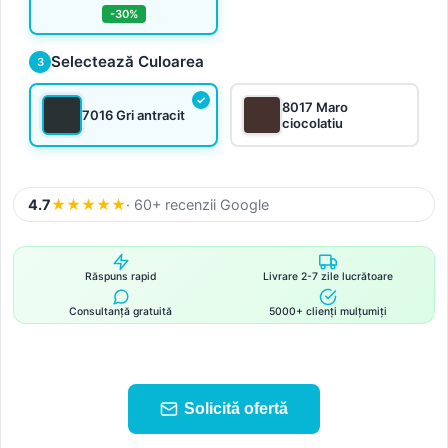
-30%
Selectează Culoarea
3
8017 Maro
7016 Gri antracit
ciocolatiu
4.7
★
★
★
★
★
· 60+ recenzii Google
Răspuns rapid
Livrare 2-7 zile lucrătoare
Consultanță gratuită
5000+ clienți mulțumiți
Solicită ofertă