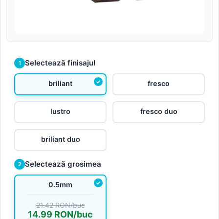
Selectează finisajul
1
briliant
fresco
lustro
fresco duo
briliant duo
Selectează grosimea
2
0.5mm
21.42 RON/buc
14.99 RON/buc