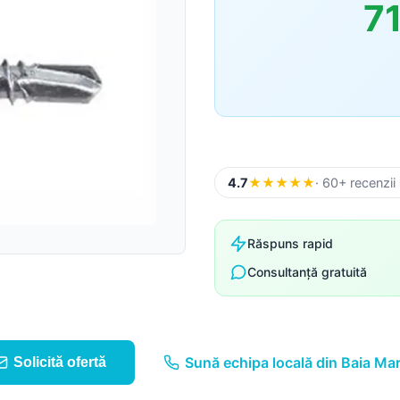
7
Sageac
Tablă fațadă
Tablă modulară
Tablă industrială
4.7
★
★
★
★
★
· 60+ recenzii
Șipci gard metalic
Răspuns rapid
Consultanță gratuită
Panouri gard
Sună echipa locală din Baia Ma
Solicită ofertă
Accesorii din tablă