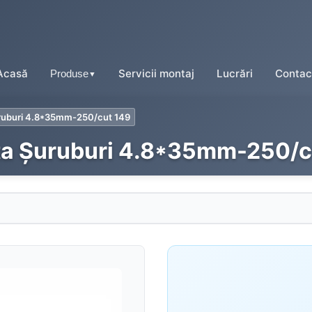
Acasă
Servicii montaj
Lucrări
Contac
Produse
▼
ruburi 4.8*35mm-250/cut 149
ta Șuruburi 4.8*35mm-250/c
Tablă tip țiglă
Tablă cutată
Tablă fălțuită
Tablă prefălțuită click
Tablă tip șindrilă