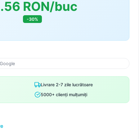
1.56 RON/buc
-30%
 Google
Livrare 2-7 zile lucrătoare
5000+ clienți mulțumiți
re