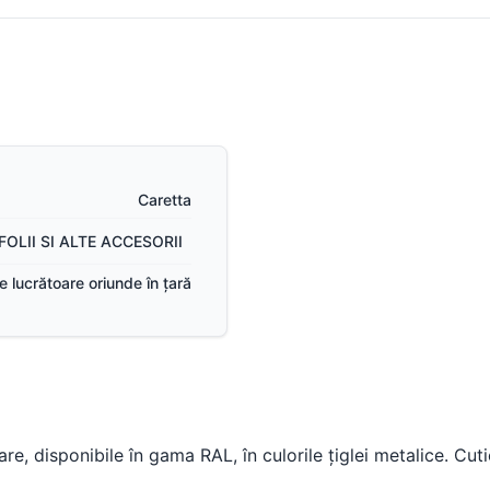
Suruburi, folii și alte
componente
Sistem pluvial
Caretta
FOLII SI ALTE ACCESORII
ile lucrătoare oriunde în țară
, disponibile în gama RAL, în culorile țiglei metalice. Cut