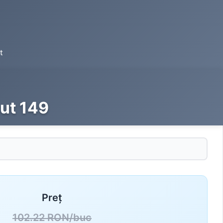
t
ut 149
Preț
102.22 RON/buc