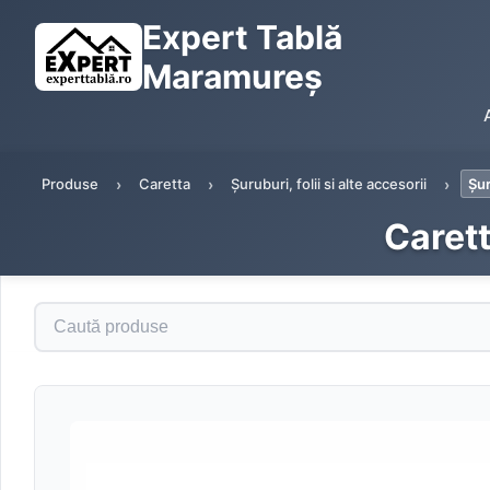
Expert Tablă
Maramureș
Produse
Caretta
Șuruburi, folii si alte accesorii
Șu
Caret
Caută produse