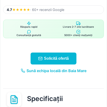
4.7
★
★
★
★
★
· 60+ recenzii Google
Răspuns rapid
Livrare 2-7 zile lucrătoare
Consultanță gratuită
5000+ clienți mulțumiți
Solicită ofertă
Sună echipa locală din Baia Mare
Specificații