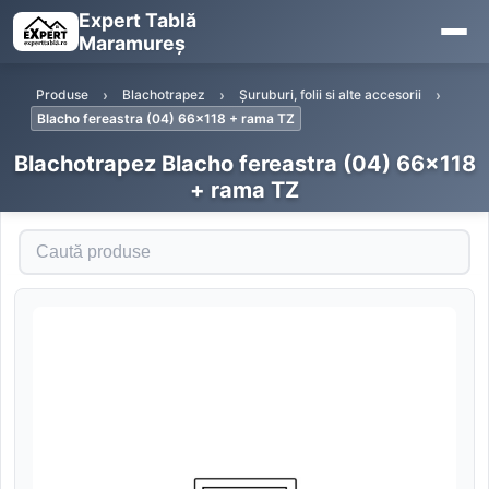
Expert Tablă
Maramureș
Produse
Blachotrapez
Șuruburi, folii si alte accesorii
Blacho fereastra (04) 66x118 + rama TZ
Blachotrapez Blacho fereastra (04) 66x118
+ rama TZ
Caută produse