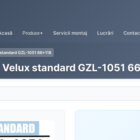
Acasă
Servicii montaj
Lucrări
Contac
Produse
▼
 standard GZL-1051 66x118
a Velux standard GZL-1051 6
Tablă tip țiglă
Tablă cutată
Tablă fălțuită
Tablă prefălțuită click
Tablă tip șindrilă