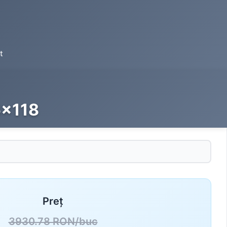
t
6x118
Preț
3930.78 RON/buc