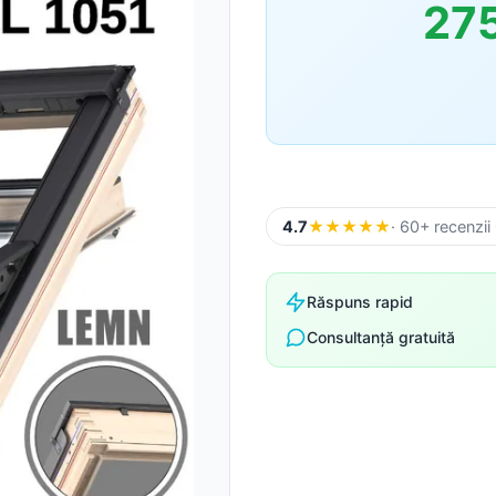
27
Sageac
Tablă fațadă
Tablă modulară
Tablă industrială
4.7
★
★
★
★
★
· 60+ recenzii
Șipci gard metalic
Răspuns rapid
Consultanță gratuită
Panouri gard
Accesorii din tablă