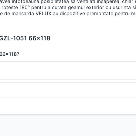
avea intotdeauna posibilitatea sa ventilati incaperea, chiar si
oteste 180° pentru a curata geamul exterior cu usurinta si in
rele de mansarda VELUX au dispozitive premontate pentru mont
d GZL-1051 66x118
 66x118?