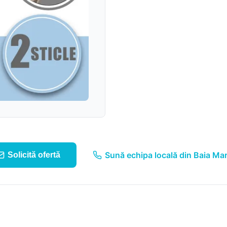
Suruburi, folii și alte
componente
Sistem pluvial
Sună echipa locală din Baia Ma
Solicită ofertă