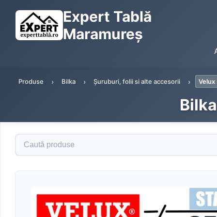
Expert Tablă
Maramureș
Produse
Bilka
Șuruburi, folii si alte accesorii
Velux
Bilk
Caută produse