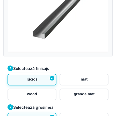
Selectează finisajul
1
lucios
mat
wood
grande mat
Selectează grosimea
2