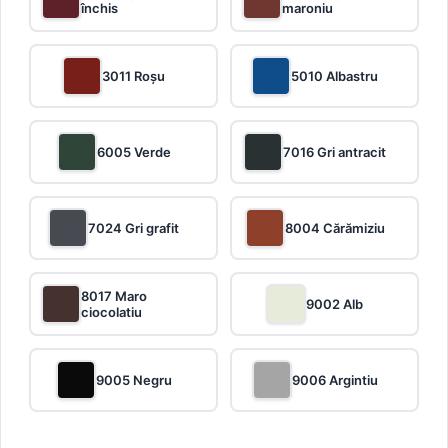
închis
maroniu
3011 Roșu
5010 Albastru
6005 Verde
7016 Gri antracit
7024 Gri grafit
8004 Cărămiziu
8017 Maro
9002 Alb
ciocolatiu
9005 Negru
9006 Argintiu