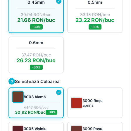
0.45mm
0.5mm
30.94 RON/buc
33.18 RON/buc
21.66 RON/buc
23.22 RON/buc
-30%
-30%
0.6mm
37.47 RON/buc
26.23 RON/buc
-30%
Selectează Culoarea
3
8003 Alamă
3000 Roșu
aprins
44.17 RON/buc
30.92 RON/buc
-30%
3005 Vișiniu
3009 Roșu