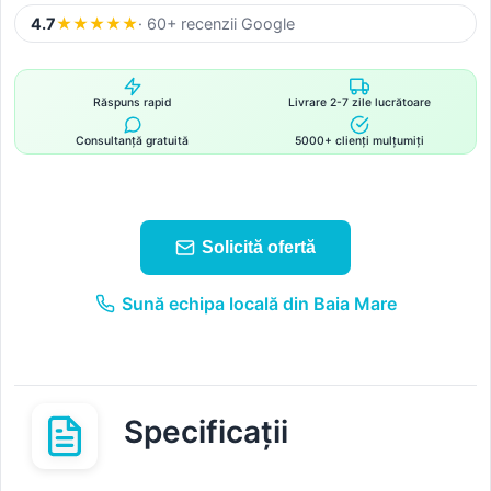
4.7
★
★
★
★
★
· 60+ recenzii Google
Răspuns rapid
Livrare 2-7 zile lucrătoare
Consultanță gratuită
5000+ clienți mulțumiți
Solicită ofertă
Sună echipa locală din Baia Mare
Specificații