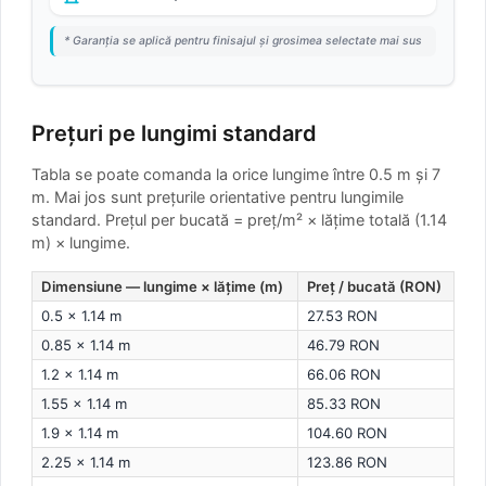
* Garanția se aplică pentru finisajul și grosimea selectate mai sus
Prețuri pe lungimi standard
Tabla se poate comanda la orice lungime între 0.5 m și 7
m. Mai jos sunt prețurile orientative pentru lungimile
standard.
Prețul per bucată = preț/m² × lățime totală (1.14
m) × lungime.
Dimensiune — lungime × lățime (m)
Preț / bucată (RON)
0.5 × 1.14 m
27.53 RON
0.85 × 1.14 m
46.79 RON
1.2 × 1.14 m
66.06 RON
1.55 × 1.14 m
85.33 RON
1.9 × 1.14 m
104.60 RON
2.25 × 1.14 m
123.86 RON