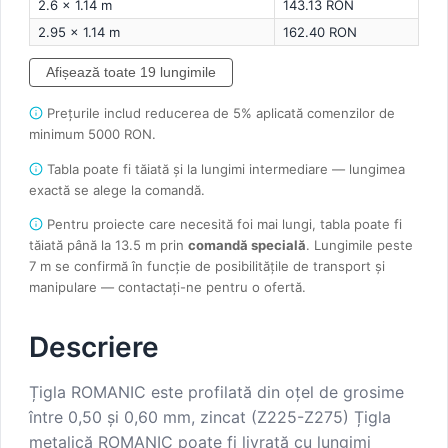
2.6 × 1.14 m
143.13 RON
2.95 × 1.14 m
162.40 RON
Afișează toate 19 lungimile
Prețurile includ reducerea de 5% aplicată comenzilor de
minimum 5000 RON.
Tabla poate fi tăiată și la lungimi intermediare — lungimea
exactă se alege la comandă.
Pentru proiecte care necesită foi mai lungi, tabla poate fi
tăiată până la 13.5 m prin
comandă specială
. Lungimile peste
7 m se confirmă în funcție de posibilitățile de transport și
manipulare — contactați-ne pentru o ofertă.
Descriere
Țigla ROMANIC este profilată din oțel de grosime
între 0,50 și 0,60 mm, zincat (Z225-Z275) Țigla
metalică ROMANIC poate fi livrată cu lungimi