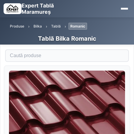
Expert Tablă
Maramureș
Produse
Bilka
Tablă
Romanic
Tablă Bilka Romanic
Caută produse