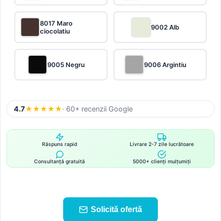
8017 Maro
9002 Alb
ciocolatiu
9005 Negru
9006 Argintiu
4.7
★
★
★
★
★
· 60+ recenzii Google
Răspuns rapid
Livrare 2-7 zile lucrătoare
Consultanță gratuită
5000+ clienți mulțumiți
Solicită ofertă