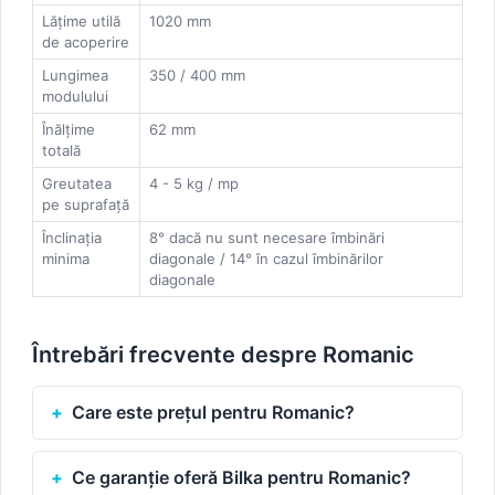
Lățime utilă
1020 mm
de acoperire
Lungimea
350 / 400 mm
modulului
Înălțime
62 mm
totală
Greutatea
4 - 5 kg / mp
pe suprafață
Înclinația
8° dacă nu sunt necesare îmbinări
minima
diagonale / 14° în cazul îmbinărilor
diagonale
Întrebări frecvente despre Romanic
Care este prețul pentru Romanic?
Ce garanție oferă Bilka pentru Romanic?