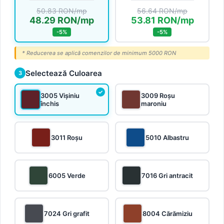
50.83 RON/mp
56.64 RON/mp
48.29 RON/mp
53.81 RON/mp
-5%
-5%
* Reducerea se aplică comenzilor de minimum 5000 RON
Selectează Culoarea
3
3005 Vișiniu
3009 Roșu
închis
maroniu
3011 Roșu
5010 Albastru
6005 Verde
7016 Gri antracit
7024 Gri grafit
8004 Cărămiziu