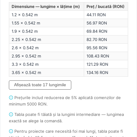
Dimensiune — lungime × lățime (m)
Preț / bucată (RON)
1.2 × 0.542 m
44.11 RON
1.55 × 0.542 m
56.97 RON
1.9 × 0.542 m
69.84 RON
2.25 × 0.542 m
82.70 RON
2.6 × 0.542 m
95.56 RON
2.95 × 0.542 m
108.43 RON
3.3 × 0.542 m
121.29 RON
3.65 × 0.542 m
134.16 RON
Afișează toate 17 lungimile
Prețurile includ reducerea de 5% aplicată comenzilor de
minimum 5000 RON.
Tabla poate fi tăiată și la lungimi intermediare — lungimea
exactă se alege la comandă.
Pentru proiecte care necesită foi mai lungi, tabla poate fi