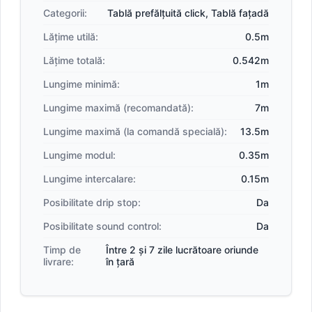
Categorii:
Tablă prefălțuită click
,
Tablă fațadă
Lățime utilă:
0.5m
Lățime totală:
0.542m
Lungime minimă:
1m
Lungime maximă (recomandată):
7m
Lungime maximă (la comandă specială):
13.5m
Lungime modul:
0.35m
Lungime intercalare:
0.15m
Posibilitate drip stop:
Da
Posibilitate sound control:
Da
Timp de
Între 2 și 7 zile lucrătoare oriunde
livrare:
în țară