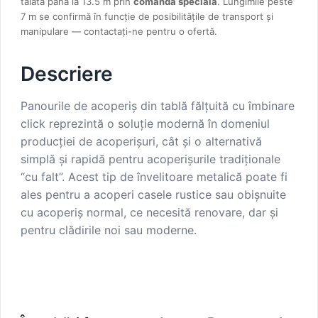
tăiată până la 13.5 m prin
comandă specială
. Lungimile peste
7 m se confirmă în funcție de posibilitățile de transport și
manipulare — contactați-ne pentru o ofertă.
Descriere
Panourile de acoperiș din tablă fălțuită cu îmbinare
click reprezintă o soluție modernă în domeniul
producției de acoperișuri, cât și o alternativă
simplă și rapidă pentru acoperișurile tradiționale
“cu falt”. Acest tip de învelitoare metalică poate fi
ales pentru a acoperi casele rustice sau obişnuite
cu acoperiş normal, ce necesită renovare, dar şi
pentru clădirile noi sau moderne.