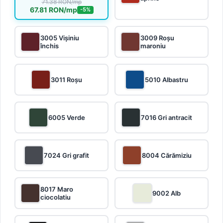
71.38 RON/mp
67.81 RON/mp
-5%
3005 Vișiniu
3009 Roșu
închis
maroniu
3011 Roșu
5010 Albastru
6005 Verde
7016 Gri antracit
7024 Gri grafit
8004 Cărămiziu
8017 Maro
9002 Alb
ciocolatiu