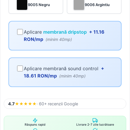
9005 Negru
9006 Argintiu
Aplicare
membrană dripstop
+ 11.16
RON/mp
(minim 40mp)
Aplicare membrană sound control
+
18.61 RON/mp
(minim 40mp)
4.7
★
★
★
★
★
· 60+ recenzii Google
Răspuns rapid
Livrare 2-7 zile lucrătoare