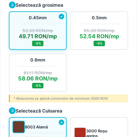
Selectează grosimea
2
0.45mm
0.5mm
52.33 RON/mp
55.30 RON/mp
49.71 RON/mp
52.54 RON/mp
-5%
-5%
0.6mm
61.11 RON/mp
58.06 RON/mp
-5%
* Reducerea se aplică comenzilor de minimum 5000 RON
Selectează Culoarea
3
8003 Alamă
3000 Roșu
aprins