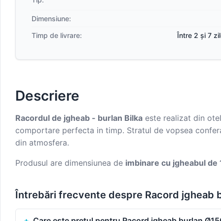
Dimensiune:
Timp de livrare:
Între 2 și 7 z
Descriere
Racordul de jgheab - burlan Bilka
este realizat din ote
comportare perfecta in timp. Stratul de vopsea confera p
din atmosfera.
Produsul are dimensiunea de
imbinare cu jgheabul d
Întrebări frecvente despre Racord jgheab 
Care este prețul pentru Racord jgheab burlan Ø1