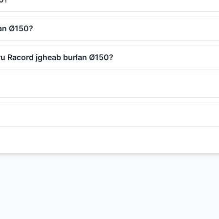
lan Ø150?
tru Racord jgheab burlan Ø150?