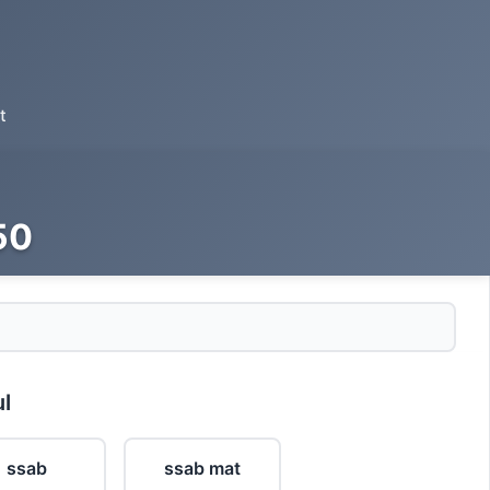
t
50
ul
ssab
ssab mat