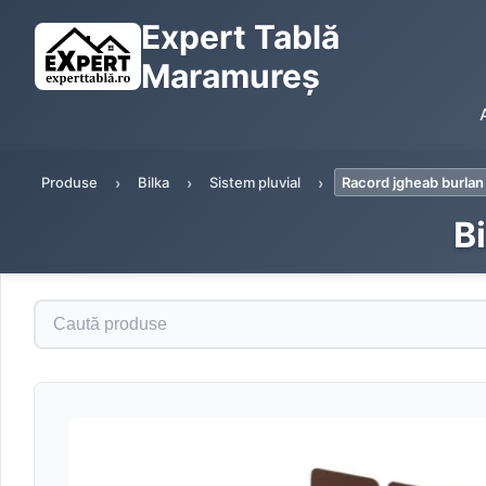
Expert Tablă
Maramureș
Produse
Bilka
Sistem pluvial
Racord jgheab burla
B
Caută produse