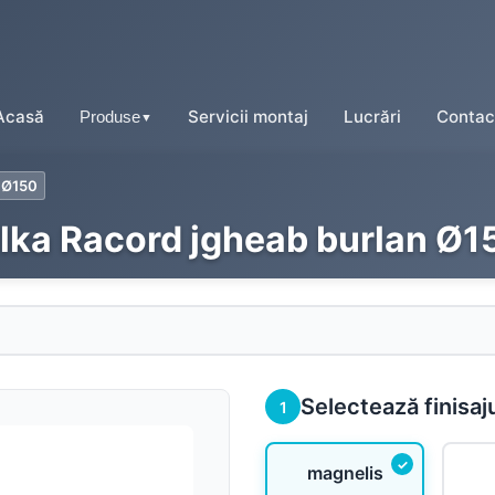
Acasă
Servicii montaj
Lucrări
Contac
Produse
▼
n Ø150
ilka Racord jgheab burlan Ø1
Tablă tip țiglă
Tablă cutată
Tablă fălțuită
Selectează finisaj
1
Tablă prefălțuită click
magnelis
Tablă tip șindrilă