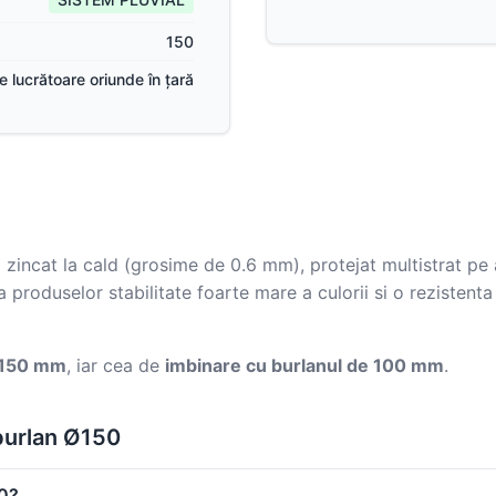
150
ile lucrătoare oriunde în țară
l zincat la cald (grosime de 0.6 mm), protejat multistrat p
roduselor stabilitate foarte mare a culorii si o rezistenta 
e 150 mm
, iar cea de
imbinare cu burlanul de 100 mm
.
burlan Ø150
50?