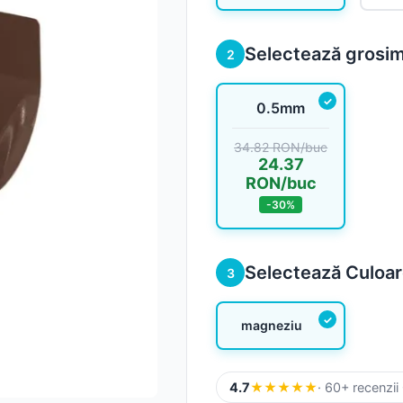
Sageac
Selectează grosi
2
Tablă fațadă
0.5mm
Tablă modulară
34.82 RON/buc
Tablă industrială
24.37
RON/buc
-30%
Șipci gard metalic
Selectează Culoa
3
Panouri gard
magneziu
Accesorii din tablă
4.7
★
★
★
★
★
· 60+ recenzii