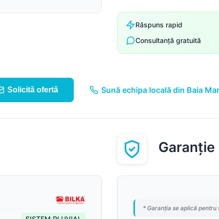
Suruburi, folii și alte
componente
Răspuns rapid
Sistem pluvial
Consultanță gratuită
Sună echipa locală din Baia Ma
Solicită ofertă
Garanție
* Garanția se aplică pentru 
SISTEM PLUVIAL