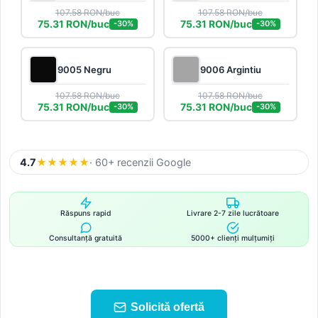
107.58 RON/buc
107.58 RON/buc
75.31 RON/buc
75.31 RON/buc
-30%
-30%
9005 Negru
9006 Argintiu
107.58 RON/buc
107.58 RON/buc
75.31 RON/buc
75.31 RON/buc
-30%
-30%
4.7
★
★
★
★
★
· 60+ recenzii Google
Răspuns rapid
Livrare 2-7 zile lucrătoare
Consultanță gratuită
5000+ clienți mulțumiți
Solicită ofertă