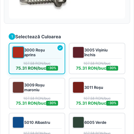
Selectează Culoarea
1
3000 Roșu
3005 Vișiniu
aprins
închis
107.58 RON/buc
107.58 RON/buc
75.31 RON/buc
75.31 RON/buc
-30%
-30%
3009 Roșu
3011 Roșu
maroniu
107.58 RON/buc
107.58 RON/buc
75.31 RON/buc
75.31 RON/buc
-30%
-30%
5010 Albastru
6005 Verde
107.58 RON/buc
107.58 RON/buc