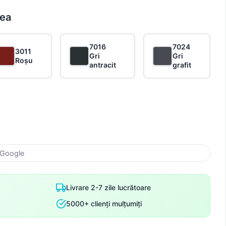
rea
7016
7024
3011
Gri
Gri
Roșu
antracit
grafit
 Google
Livrare 2-7 zile lucrătoare
5000+ clienți mulțumiți