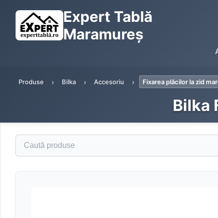
Expert Tablă
Maramureș
Produse
Bilka
Accesoriu
Fixarea plăcilor la zid m
Bilka 
Caută produse