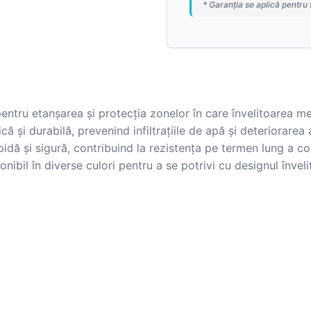
* Garanția se aplică pentru 
entru etanșarea și protecția zonelor în care învelitoarea met
ică și durabilă, prevenind infiltrațiile de apă și deteriorare
idă și sigură, contribuind la rezistența pe termen lung a co
ibil în diverse culori pentru a se potrivi cu designul învelit