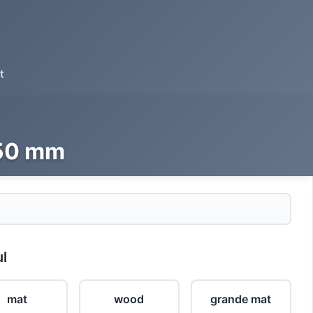
t
 250 mm
ul
mat
wood
grande mat