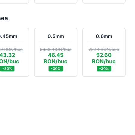
mea
0.45mm
0.5mm
0.6mm
89 RON/buc
66.35 RON/buc
75.14 RON/buc
43.32
46.45
52.60
ON/buc
RON/buc
RON/buc
-30%
-30%
-30%