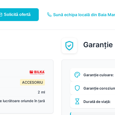
Sună echipa locală din Baia Ma
Solicită ofertă
Garanție
Garanție culoare:
ACCESORIU
Garanție coroziun
2 ml
ile lucrătoare oriunde în țară
Durată de viață: