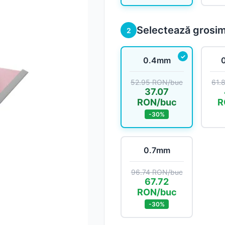
Sageac
Selectează grosi
2
Tablă fațadă
0.4mm
Tablă modulară
52.95 RON/buc
61.
Tablă industrială
37.07
RON/buc
R
-30%
Șipci gard metalic
0.7mm
Panouri gard
96.74 RON/buc
67.72
RON/buc
-30%
Accesorii din tablă