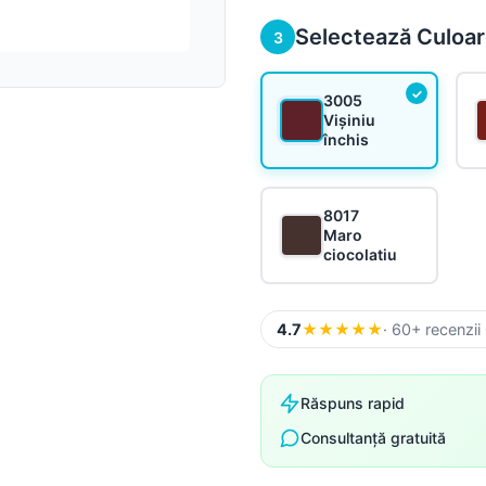
Suruburi, folii și alte
componente
Selectează Culoa
3
Sistem pluvial
3005
Vișiniu
închis
8017
Maro
ciocolatiu
4.7
★
★
★
★
★
· 60+ recenzii
Răspuns rapid
Consultanță gratuită