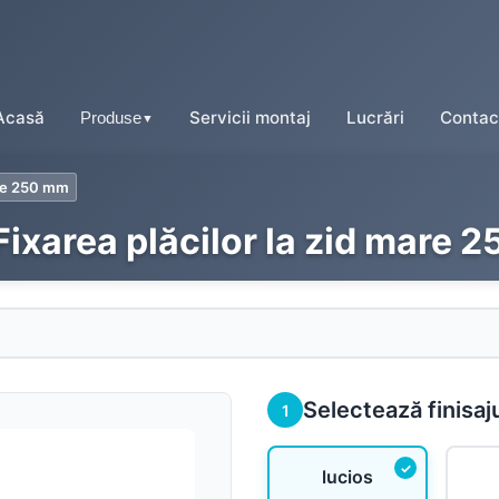
Acasă
Servicii montaj
Lucrări
Contac
Produse
▼
are 250 mm
Fixarea plăcilor la zid mare
Tablă tip țiglă
Tablă cutată
Tablă fălțuită
Selectează finisaj
1
Tablă prefălțuită click
lucios
Tablă tip șindrilă