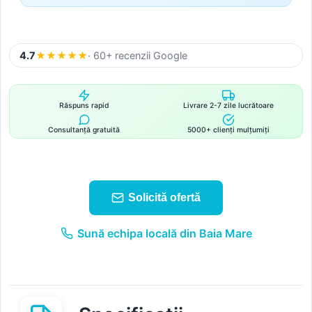
4.7
★
★
★
★
★
· 60+ recenzii Google
Răspuns rapid
Livrare 2-7 zile lucrătoare
Consultanță gratuită
5000+ clienți mulțumiți
Solicită ofertă
Sună echipa locală din Baia Mare