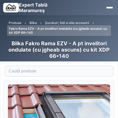
Expert Tablă
Maramureș
Produse
Bilka
Șuruburi, folii si alte accesorii
Fakro Rama EZV - A pt invelitori ondulate (cu jgheab ascuns) cu
kit XDP 66*140
Bilka Fakro Rama EZV - A pt invelitori
ondulate (cu jgheab ascuns) cu kit XDP
66*140
Caută produse