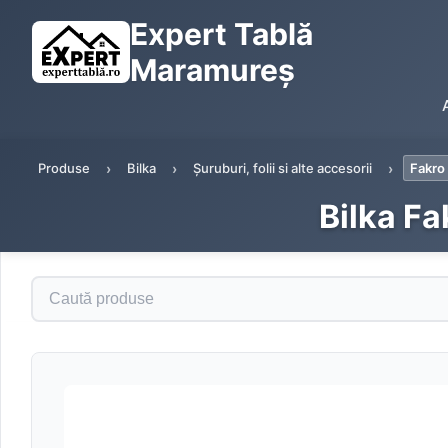
Expert Tablă
Maramureș
Produse
Bilka
Șuruburi, folii si alte accesorii
Fakro
Bilka Fa
Caută produse