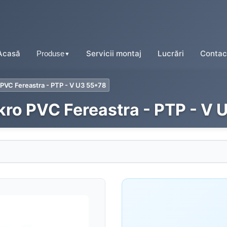
Acasă
Servicii montaj
Lucrări
Contac
Produse
▼
 PVC Fereastra - PTP - V U3 55*78
kro PVC Fereastra - PTP - V
Tablă tip țiglă
Tablă cutată
Tablă fălțuită
Tablă prefălțuită click
Tablă tip șindrilă