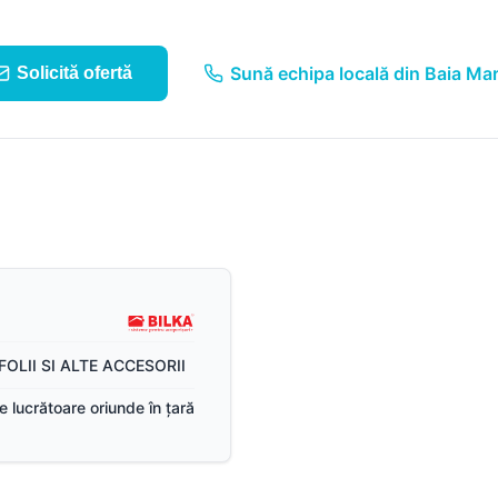
Suruburi, folii și alte
componente
Sună echipa locală din Baia Ma
Solicită ofertă
Sistem pluvial
FOLII SI ALTE ACCESORII
ile lucrătoare oriunde în țară