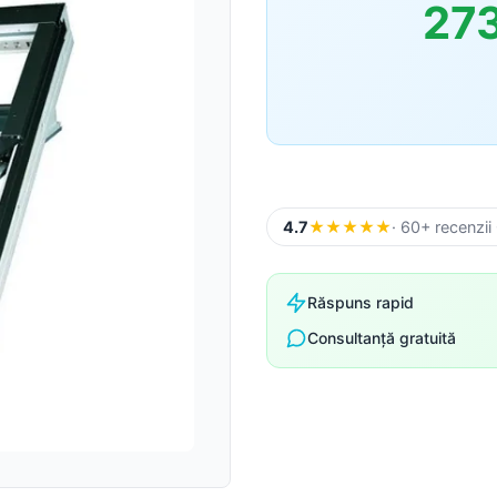
27
Sageac
Tablă fațadă
Tablă modulară
Tablă industrială
4.7
★
★
★
★
★
· 60+ recenzii
Șipci gard metalic
Răspuns rapid
Consultanță gratuită
Panouri gard
Accesorii din tablă