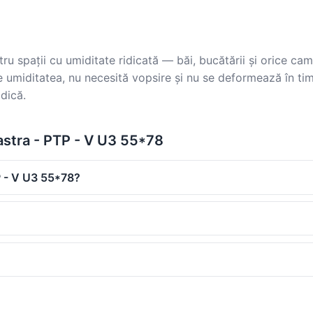
u spații cu umiditate ridicată — băi, bucătării și orice c
umiditatea, nu necesită vopsire și nu se deformează în tim
odică.
astra - PTP - V U3 55*78
P - V U3 55*78?