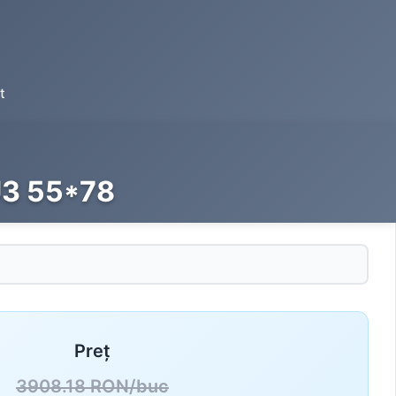
t
 U3 55*78
Preț
3908.18 RON/buc