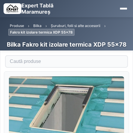
Expert Tablă
Maramureș
Produse
Bilka
Șuruburi, folii si alte accesorii
Fakro kit izolare termica XDP 55x78
Bilka Fakro kit izolare termica XDP 55x78
Caută produse