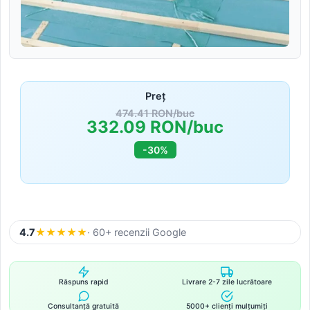
Preț
474.41 RON/buc
332.09 RON/buc
-30%
4.7
★
★
★
★
★
· 60+ recenzii Google
Răspuns rapid
Livrare 2-7 zile lucrătoare
Consultanță gratuită
5000+ clienți mulțumiți