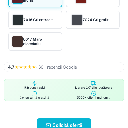
închis
7016 Gri antracit
7024 Gri grafit
8017 Maro
ciocolatiu
4.7
★
★
★
★
★
· 60+ recenzii Google
Răspuns rapid
Livrare 2-7 zile lucrătoare
Consultanță gratuită
5000+ clienți mulțumiți
Solicită ofertă