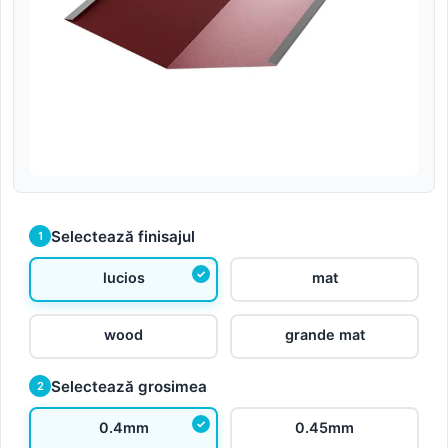
Selectează finisajul
1
lucios
mat
wood
grande mat
Selectează grosimea
2
0.4mm
0.45mm