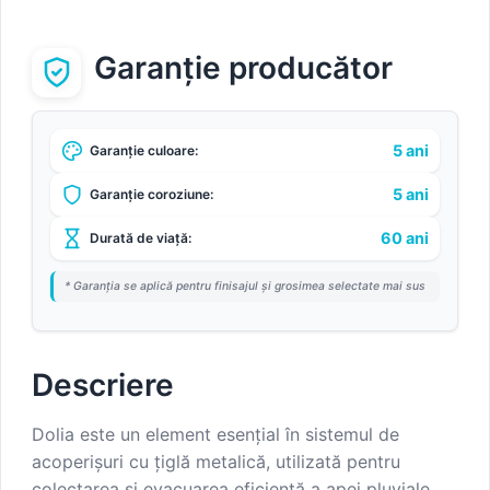
Garanție producător
5 ani
Garanție culoare:
5 ani
Garanție coroziune:
60 ani
Durată de viață:
* Garanția se aplică pentru finisajul și grosimea selectate mai sus
Descriere
Dolia este un element esențial în sistemul de
acoperișuri cu țiglă metalică, utilizată pentru
colectarea și evacuarea eficientă a apei pluviale