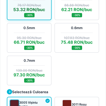
76.17 RON/buc
88.88 RON/buc
53.32 RON/buc
62.21 RON/buc
-30%
-30%
0.5mm
0.6mm
95.30 RON/buc
107.83 RON/buc
66.71 RON/buc
75.48 RON/buc
-30%
-30%
0.7mm
139.00 RON/buc
97.30 RON/buc
-30%
Selectează Culoarea
3
3005 Vișiniu
3011 Roșu