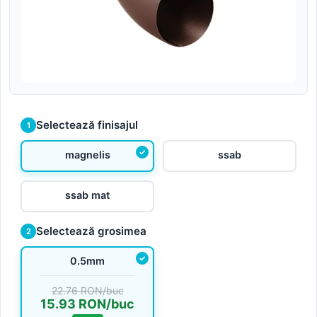
Selectează finisajul
1
magnelis
ssab
ssab mat
Selectează grosimea
2
0.5mm
22.76 RON/buc
15.93 RON/buc