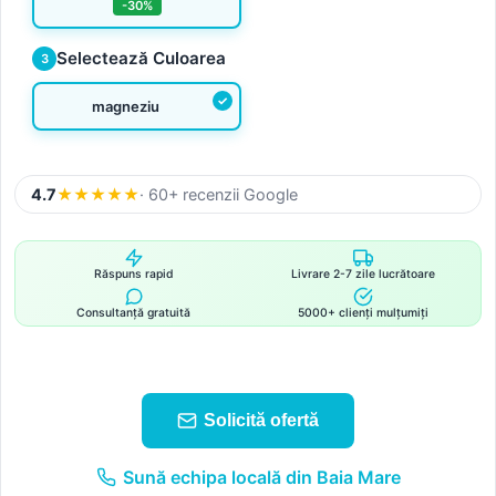
-30%
Selectează Culoarea
3
magneziu
4.7
★
★
★
★
★
· 60+ recenzii Google
Răspuns rapid
Livrare 2-7 zile lucrătoare
Consultanță gratuită
5000+ clienți mulțumiți
Solicită ofertă
Sună echipa locală din Baia Mare