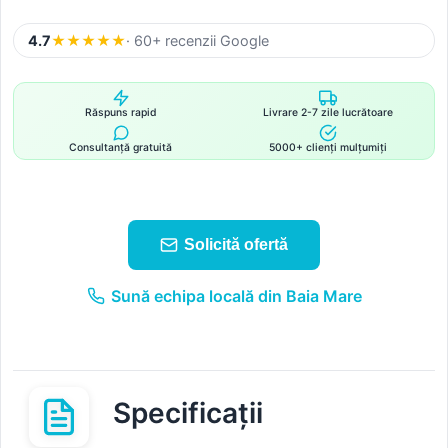
4.7
★
★
★
★
★
· 60+ recenzii Google
Răspuns rapid
Livrare 2-7 zile lucrătoare
Consultanță gratuită
5000+ clienți mulțumiți
Solicită ofertă
Sună echipa locală din Baia Mare
Specificații