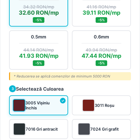
34.32 RON/mp
41.16 RON/mp
32.60 RON/mp
39.11 RON/mp
-5%
-5%
0.5mm
0.6mm
44.14 RON/mp
49.94 RON/mp
41.93 RON/mp
47.44 RON/mp
-5%
-5%
* Reducerea se aplică comenzilor de minimum 5000 RON
Selectează Culoarea
3
3005 Vișiniu
3011 Roșu
închis
7016 Gri antracit
7024 Gri grafit