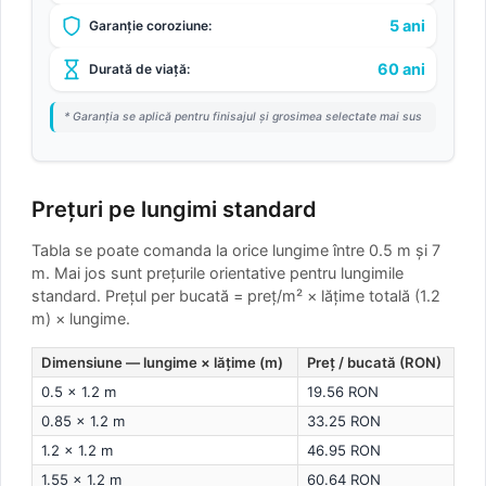
5 ani
Garanție coroziune:
60 ani
Durată de viață:
* Garanția se aplică pentru finisajul și grosimea selectate mai sus
Prețuri pe lungimi standard
Tabla se poate comanda la orice lungime între 0.5 m și 7
m. Mai jos sunt prețurile orientative pentru lungimile
standard.
Prețul per bucată = preț/m² × lățime totală (1.2
m) × lungime.
Dimensiune — lungime × lățime (m)
Preț / bucată (RON)
0.5 × 1.2 m
19.56 RON
0.85 × 1.2 m
33.25 RON
1.2 × 1.2 m
46.95 RON
1.55 × 1.2 m
60.64 RON