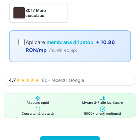
8017 Maro
ciocolatiu
Aplicare
membrană dripstop
+ 10.86
RON/mp
(minim 40mp)
4.7
★
★
★
★
★
· 60+ recenzii Google
Răspuns rapid
Livrare 2-7 zile lucrătoare
Consultanță gratuită
5000+ clienți mulțumiți