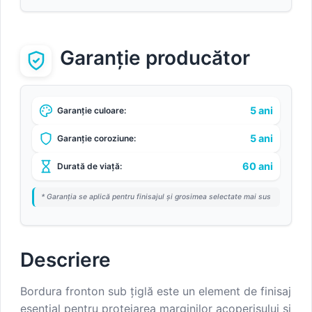
Garanție producător
5 ani
Garanție culoare:
5 ani
Garanție coroziune:
60 ani
Durată de viață:
* Garanția se aplică pentru finisajul și grosimea selectate mai sus
Descriere
Bordura fronton sub țiglă este un element de finisaj
esențial pentru protejarea marginilor acoperișului și