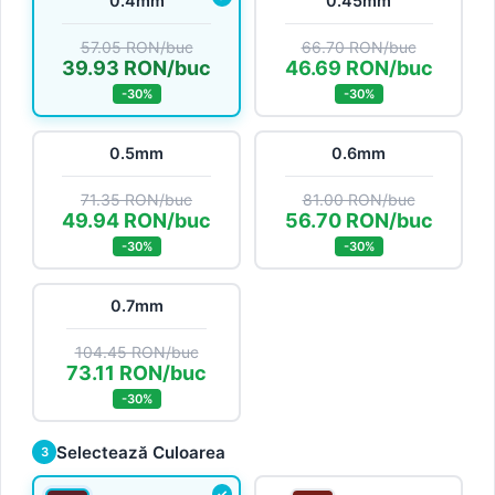
0.4mm
0.45mm
57.05 RON/buc
66.70 RON/buc
39.93 RON/buc
46.69 RON/buc
-30%
-30%
0.5mm
0.6mm
71.35 RON/buc
81.00 RON/buc
49.94 RON/buc
56.70 RON/buc
-30%
-30%
0.7mm
104.45 RON/buc
73.11 RON/buc
-30%
Selectează Culoarea
3