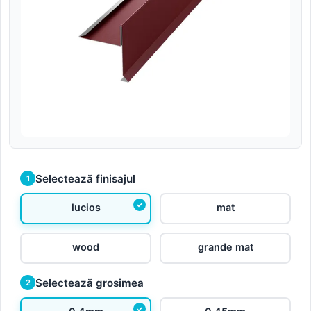
Selectează finisajul
1
lucios
mat
wood
grande mat
Selectează grosimea
2