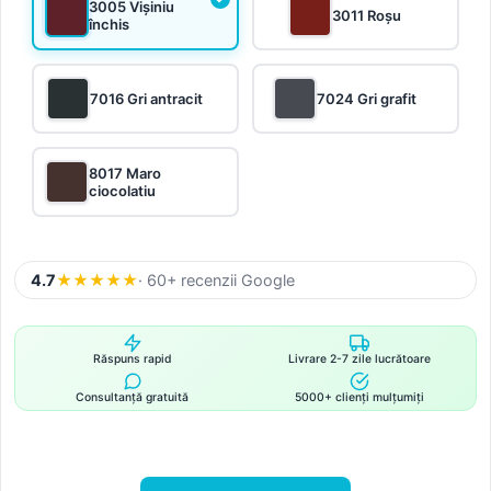
3005 Vișiniu
3011 Roșu
închis
7016 Gri antracit
7024 Gri grafit
8017 Maro
ciocolatiu
4.7
★
★
★
★
★
· 60+ recenzii Google
Răspuns rapid
Livrare 2-7 zile lucrătoare
Consultanță gratuită
5000+ clienți mulțumiți